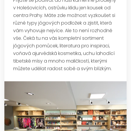
Přijďte se podívat do naší kamenné prodejny
v Holešovicích, ostrůvku klidu jen kousek od
centra Prahy. Máte zde možnost vyzkoušet si
různé typy jógových podložek a zjistit, která
vám vyhovuje nejvíce. Ale to není rozhodně
vše. Čeká tu na vás kompletní sortiment
jógových pomůcek, literatura pro inspiraci,
voňavá ajurvédská kosmetika, uchu lahodící
tibetské mísy a mnoho maličkostí, kterými
můžete udělat radost sobě a svým blízkým.