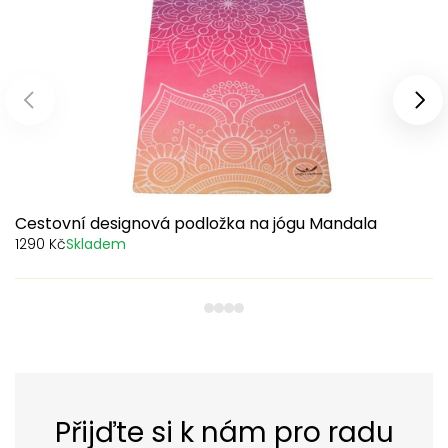
Předchozí produkty
Dal
Cestovní designová podložka na jógu Mandala
1290 Kč
Skladem
1
2
3
4
Přijďte si k nám pro radu