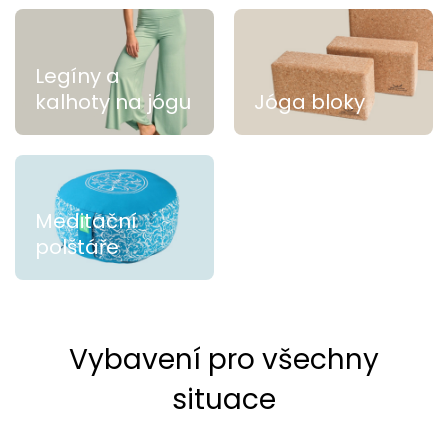
Legíny a
kalhoty na jógu
Jóga bloky
Meditační
polštáře
Vybavení pro všechny
situace