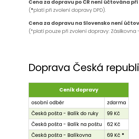
Cena za dopravu po ČR není účtována při
(
*
platí při zvolení dopravy DPD).
Cena za dopravu na Slovensko není účtov
(*platí pouze při zvolení dopravy: Zásilkovna 
Doprava Česká republ
Ceník dopravy
osobní odběr
zdarma
Česká pošta - Balík do ruky
99 Kč
Česká pošta - Balík na poštu
62 Kč
Česká pošta - Balíkovna
69 Kč
*