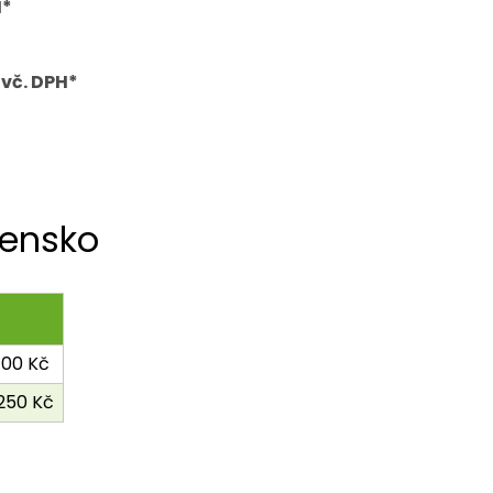
H*
vč. DPH*
vensko
100 Kč
250 Kč