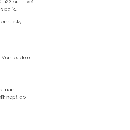
2 až 3 pracovní
 balíku.
utomaticky
ky Vám bude e-
 že nám
lík např. do