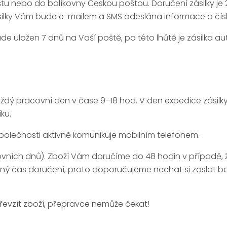
u nebo do balíkovny Českou poštou. Doručení zásilky je 
silky Vám bude e-mailem a SMS odeslána informace o čísle
e uložen 7 dnů na Vaší poště, po této lhůtě je zásilka a
aždý pracovní den v čase 9–18 hod. V den expedice zásil
ku.
společnosti aktivně komunikuje mobilním telefonem.
vních dnů). Zboží Vám doručíme do 48 hodin v případě,
esný čas doručení, proto doporučujeme nechat si zaslat ba
řevzít zboží, přepravce nemůže čekat!