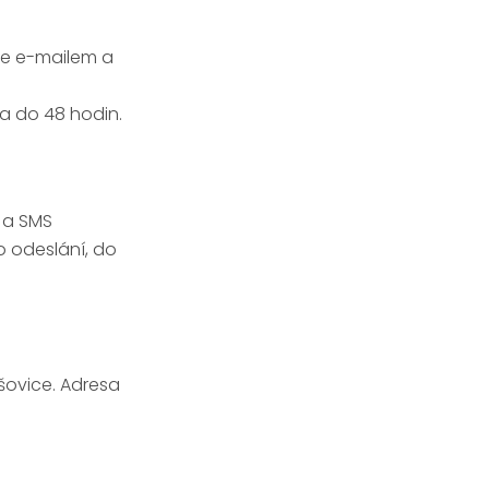
de e-mailem a
ka do 48 hodin.
 a SMS
o odeslání, do
šovice. Adresa