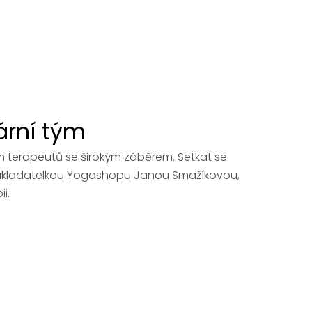
nární tým
m terapeutů se širokým záběrem. Setkat se
zakladatelkou Yogashopu Janou Smažíkovou,
i.