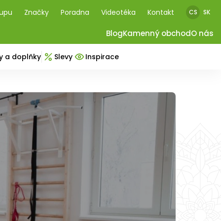
kupu
Značky
Poradna
Videotéka
Kontakt
CS
SK
Blog
Kamenný obchod
O nás
y a doplňky
Slevy
Inspirace