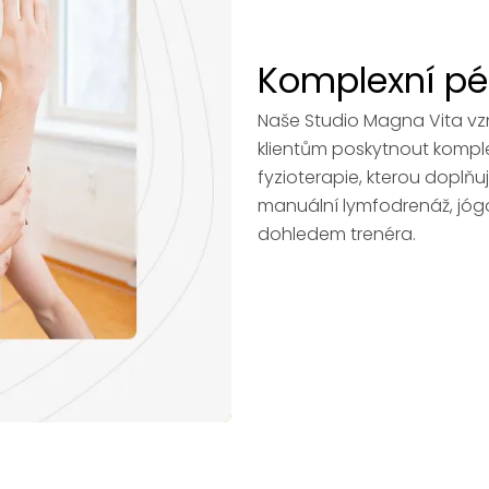
Komplexní pé
Naše Studio Magna Vita vz
klientům poskytnout komplex
fyzioterapie, kterou doplňu
manuální lymfodrenáž, jógo
dohledem trenéra.