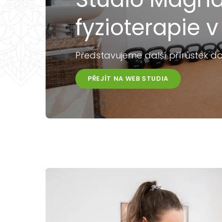
fyzioterapie v
Představujeme další přírůstek d
PŘEJÍT NA WEB STUDIA