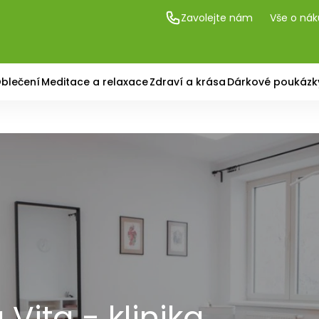
Zavolejte nám
Vše o ná
blečení
Meditace a relaxace
Zdraví a krása
Dárkové poukázk
Vita - klinika