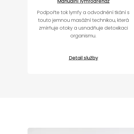
Manuální lymfodrenáž
Podpořte tok lymfy a odvodnění tkání s
touto jemnou masážní technikou, která
zmírňuje otoky a usnadňuje detoxikaci
organismu.
Detail služby