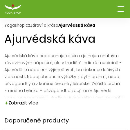
Yogashop.cz
Zdraví a krása
Ajurvédská káva
Ajurvédská káva
Ajurvédská káva neobsahuje kofein a je nejen chutným
kávovinovým nápojem, ale v tradiční indické medicíně -
Ajurvédě je nápojem výjimečných, ba dokonce léčivých
vlastností. Nápoj obsahuje výtažky z bylin brahmi, nebo
ašvagandhy a z kořene čekanky lékařské. Zvláště druhá
zmíněná bylinka – ašvagandha zaujímá v Ajurvédě
významné postavení. Podle ajurvédského učení pomáhá
+
Zobrazit více
vyplavit toxiny a nečistoty z organismu.
Doporučené produkty