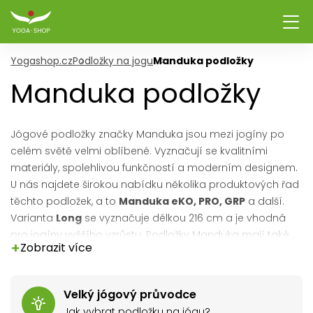
Yogashop.cz
Podložky na jogu
Manduka podložky
Manduka podložky
Jógové podložky značky Manduka jsou mezi jogíny po
celém světě velmi oblíbené. Vyznačují se kvalitními
materiály, spolehlivou funkčností a moderním designem.
U nás najdete širokou nabídku několika produktových řad
těchto podložek, a to
Manduka eKO, PRO, GRP
a další.
Varianta
Long
se vyznačuje délkou 216 cm a je vhodná
pro jogíny vyššího vzrůstu. Podložky Manduka mají také
+
Zobrazit více
svou cestovní verzi. Poznáte ji podle označení
Travel
nebo
Superlite
.
Velký jógový průvodce
Jak vybrat podložku na jógu?