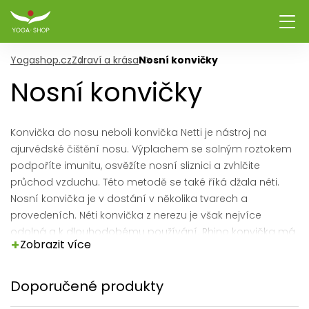
Yogashop.cz
Zdraví a krása
Nosní konvičky
Nosní konvičky
Konvička do nosu neboli konvička Netti je nástroj na
ajurvédské čištění nosu. Výplachem se solným roztokem
podpoříte imunitu, osvěžíte nosní sliznici a zvhlčite
průchod vzduchu. Této metodě se také říká džala néti.
Nosní konvička je v dostání v několika tvarech a
provedeních. Néti konvička z nerezu je však nejvíce
odolná a k dlouhodobému používání. Rhino konvička má
+
Zobrazit více
pak tvar podlouhlého rohu a může pro někoho být
pohodlnější.
Doporučené produkty