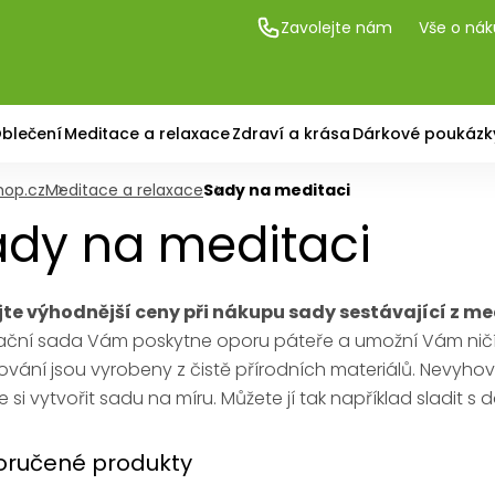
Zavolejte nám
Vše o ná
blečení
Meditace a relaxace
Zdraví a krása
Dárkové poukázk
hop.cz
Meditace a relaxace
Sady na meditaci
dy na meditaci
jte výhodnější ceny při nákupu sady sestávající z m
ační sada Vám poskytne oporu páteře a umožní Vám ničím
ování jsou vyrobeny z čistě přírodních materiálů. Nevyh
 si vytvořit sadu na míru. Můžete jí tak například sladit
ručené produkty