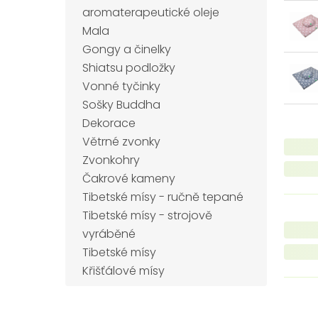
aromaterapeutické oleje
Mala
Gongy a činelky
Shiatsu podložky
Vonné tyčinky
Sošky Buddha
Dekorace
Větrné zvonky
Zvonkohry
Čakrové kameny
Tibetské mísy - ručně tepané
Tibetské mísy - strojově
vyráběné
Tibetské mísy
Křišťálové mísy