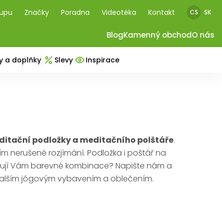
kupu
Značky
Poradna
Videotéka
Kontakt
CS
SK
Blog
Kamenný obchod
O nás
y a doplňky
Slevy
Inspirace
editační podložky a meditačního polštáře
.
 nerušené rozjímání. Podložka i poštář na
ovují Vám barevné kombinace? Napište nám a
 s dalším jógovým vybavením a oblečením.