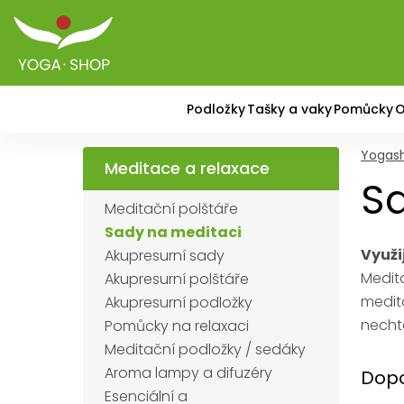
Podložky
Tašky a vaky
Pomůcky
O
Yogas
Meditace a relaxace
Sa
Meditační polštáře
Sady na meditaci
Využi
Akupresurní sady
Medit
Akupresurní polštáře
medit
Akupresurní podložky
nechte
Pomůcky na relaxaci
Meditační podložky / sedáky
Aroma lampy a difuzéry
Dopo
Esenciální a