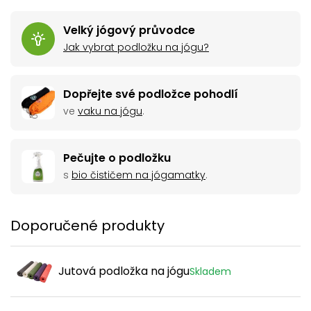
protiskluzový, takže se hodí i na lekce hot jógy. A jistě
oceníte i to, že je můžete vyprat v pračce.
Velký jógový průvodce
Jak vybrat podložku na jógu?
Dopřejte své podložce pohodlí
ve
vaku na jógu
.
Pečujte o podložku
s
bio čističem na jógamatky
.
Doporučené produkty
Jutová podložka na jógu
Skladem