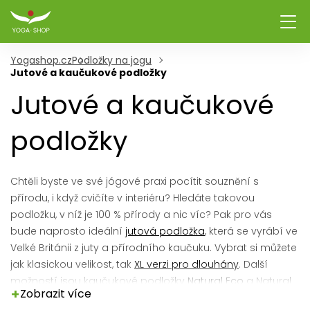
Yogashop.cz
Podložky na jogu
Jutové a kaučukové podložky
Jutové a kaučukové
podložky
Chtěli byste ve své jógové praxi pocítit souznění s
přírodu, i když cvičíte v interiéru? Hledáte takovou
podložku, v níž je 100 % přírody a nic víc? Pak pro vás
bude naprosto ideální
jutová podložka
, která se vyrábí ve
Velké Británii z juty a přírodního kaučuku. Vybrat si můžete
jak klasickou velikost, tak
XL verzi pro dlouhány
. Další
možností jsou kaučukové podložky
Natural Eco
a Natural
+
Zobrazit více
Eco Light. Jsou velmi příjemné na dotek a jejich povrch je