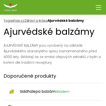
Yogashop.cz
Zdraví a krása
Ajurvédské balzámy
Ajurvédské balzámy
ÁJURVÉDSKÉ BALZÁMY jsou vyrobený na základě
Ájurvédského starobylého spisu zaznamenaného před
4000 lety. Skládají se ze směsi olejových extraktů z bylin a
koření dle tradiční receptury.
Doporučené produkty
Siddhalepa balzám
Skladem