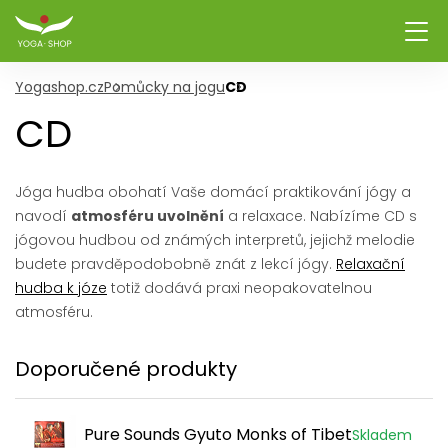
Yogashop.cz
Pomůcky na jogu
CD
CD
Jóga hudba obohatí Vaše domácí praktikování jógy a
navodí
atmosféru uvolnění
a relaxace. Nabízíme CD s
jógovou hudbou od známých interpretů, jejichž melodie
budete pravděpodobobně znát z lekcí jógy.
Relaxační
hudba k józe
totiž dodává praxi neopakovatelnou
atmosféru.
Doporučené produkty
Pure Sounds Gyuto Monks of Tibet
Skladem