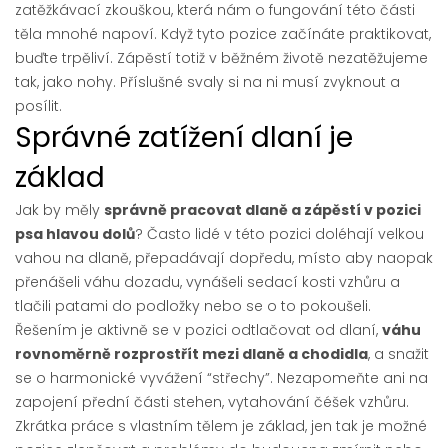
zatěžkávací zkouškou, která nám o fungování této části
těla mnohé napoví. Když tyto pozice začínáte praktikovat,
buďte trpěliví. Zápěstí totiž v běžném životě nezatěžujeme
tak, jako nohy. Příslušné svaly si na ni musí zvyknout a
posílit.
Správné zatížení dlaní je
základ
Jak by měly
správně pracovat dlaně a zápěstí v pozici
psa hlavou dolů
? Často lidé v této pozici doléhají velkou
vahou na dlaně, přepadávají dopředu, místo aby naopak
přenášeli váhu dozadu, vynášeli sedací kosti vzhůru a
tlačili patami do podložky nebo se o to pokoušeli.
Řešením je aktivně se v pozici odtlačovat od dlaní,
váhu
rovnoměrně rozprostřít mezi dlaně a chodidla
, a snažit
se o harmonické vyvážení “střechy”. Nezapomeňte ani na
zapojení přední části stehen, vytahování čéšek vzhůru.
Zkrátka práce s vlastním tělem je základ, jen tak je možné