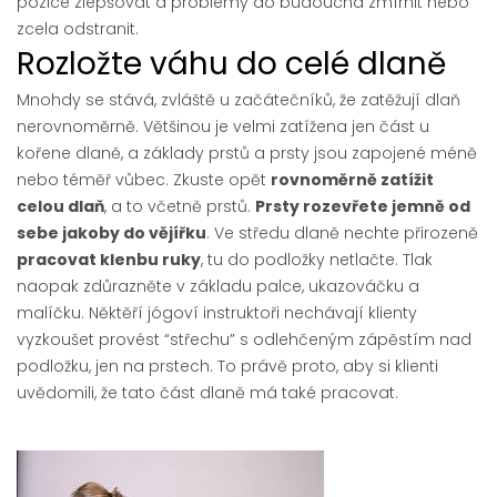
pozice zlepšovat a problémy do budoucna zmírnit nebo
zcela odstranit.
Rozložte váhu do celé dlaně
Mnohdy se stává, zvláště u začátečníků, že zatěžují dlaň
nerovnoměrně. Většinou je velmi zatížena jen část u
kořene dlaně, a základy prstů a prsty jsou zapojené méně
nebo téměř vůbec. Zkuste opět
rovnoměrně zatížit
celou dlaň
, a to včetně prstů.
Prsty rozevřete jemně od
sebe jakoby do vějířku
. Ve středu dlaně nechte přirozeně
pracovat klenbu ruky
, tu do podložky netlačte. Tlak
naopak zdůrazněte v základu palce, ukazováčku a
malíčku. Něktěří jógoví instruktoři nechávají klienty
vyzkoušet provést “střechu” s odlehčeným zápěstím nad
podložku, jen na prstech. To právě proto, aby si klienti
uvědomili, že tato část dlaně má také pracovat.