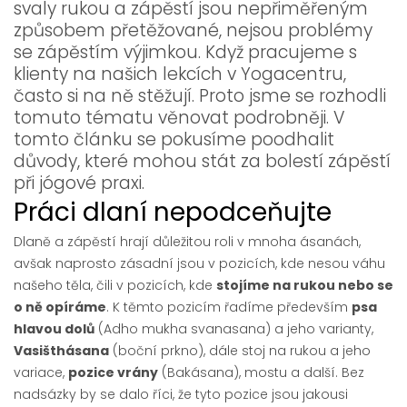
svaly rukou a zápěstí jsou nepřiměřeným
způsobem přetěžované, nejsou problémy
se zápěstím výjimkou. Když pracujeme s
klienty na našich lekcích v Yogacentru,
často si na ně stěžují. Proto jsme se rozhodli
tomuto tématu věnovat podrobněji. V
tomto článku se pokusíme poodhalit
důvody, které mohou stát za bolestí zápěstí
při jógové praxi.
Práci dlaní nepodceňujte
Dlaně a zápěstí hrají důležitou roli v mnoha ásanách,
avšak naprosto zásadní jsou v pozicích, kde nesou váhu
našeho těla, čili v pozicích, kde
stojíme na rukou nebo se
o ně opíráme
. K těmto pozicím řadíme především
psa
hlavou dolů
(Adho mukha svanasana) a jeho varianty,
Vasišthásana
(boční prkno), dále stoj na rukou a jeho
variace,
pozice vrány
(Bakásana), mostu a další. Bez
nadsázky by se dalo říci, že tyto pozice jsou jakousi