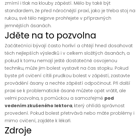
zmírní i tlak na klouby zápěstí. Mělo by také být
standardem, že před náročnější praxí, jako je třeba stoj na
rukou, své tělo nejprve prohřejete v přípravných
jemnějších ásanách.
Jděte na to pozvolna
Začátečníci bývají často horliví a chtějí hned dosahovat
těch nejlepších výsledků i v celkem složitých ásanách, a
pokud k tomu nemají ještě dostatečně osvojenou
techniku, může jim bolest vystavit na čas stopku. Pokud
byste při cvičení cítili prudkou bolest v zápěstí, zastavte
provádění ásany a nechte zápěstí odpočinout. Při další
praxi se k problematické ásaně můžete opět vrátit, ale
velmi pozvolna, s pomůckou a samozřejmě
pod
vedením zkušeného lektora
, který ohlídá správnost
provedení. Pokud bolest přetrvává nebo máte problémy i
mimo cvičení, zajděte k lékaři.
Zdroje