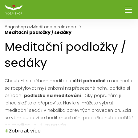
Yogashop.cz
Meditace a relaxace
Meditační podložky / sedáky
Meditační podložky /
sedáky
Chcete-li se během meditace
cítit pohodlně
a nechcete
se rozptylovat myšlenkami na přesezené nohy, pořiďte si
přírodní
podložku na meditování
. Díky popruhům ji
lehce složíte a přepravíte. Navíc si můžete vybrat
meditační sedák v několika barevných provedeních. Zda
se vám bude více hodit meditační podložka nebo polštář
na meditaci je už jen na vás...
+
Zobrazit více