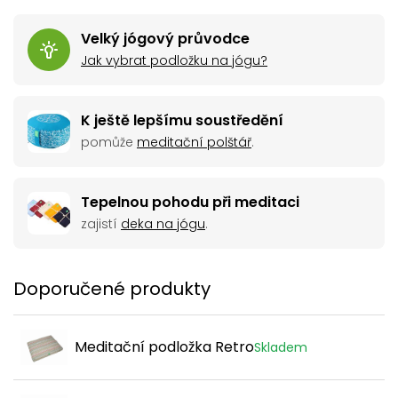
Velký jógový průvodce
Jak vybrat podložku na jógu?
K ještě lepšímu soustředění
pomůže
meditační polštář
.
Tepelnou pohodu při meditaci
zajistí
deka na jógu
.
Doporučené produkty
Meditační podložka Retro
Skladem