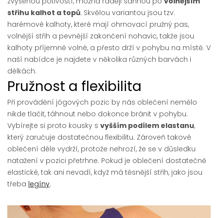
zvýšenou potivostí, možná raději sáhnou po
volnějším
střihu kalhot a topů
. Skvělou variantou jsou tzv.
harémové kalhoty, které mají ohrnovací pružný pas,
volnější střih a pevnější zakončení nohavic, takže jsou
kalhoty příjemně volné, a přesto drží v pohybu na místě. V
naší nabídce je najdete v několika různých barvách i
délkách.
Pružnost a flexibilita
Při provádění jógových pozic by nás oblečení nemělo
nikde tlačit, táhnout nebo dokonce bránit v pohybu.
Vybírejte si proto kousky s
vyšším podílem elastanu
,
který zaručuje dostatečnou flexibilitu. Zároveň takové
oblečení déle vydrží, protože nehrozí, že se v důsledku
natažení v pozici přetrhne. Pokud je oblečení dostatečně
elastické, tak ani nevadí, když má těsnější střih, jako jsou
třeba
legíny
.