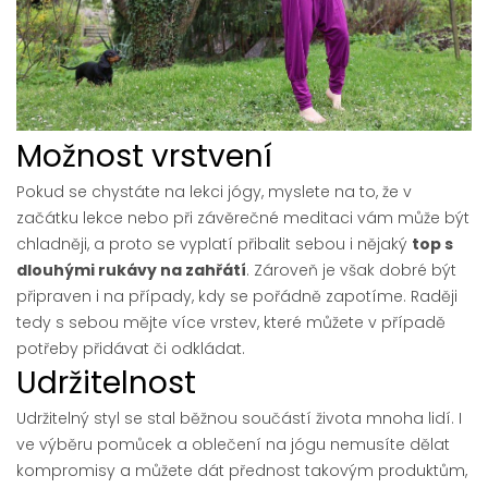
Možnost vrstvení
Pokud se chystáte na lekci jógy, myslete na to, že v
začátku lekce nebo při závěrečné meditaci vám může být
chladněji, a proto se vyplatí přibalit sebou i nějaký
top s
dlouhými rukávy na zahřátí
. Zároveň je však dobré být
připraven i na případy, kdy se pořádně zapotíme. Raději
tedy s sebou mějte více vrstev, které můžete v případě
potřeby přidávat či odkládat.
Udržitelnost
Udržitelný styl se stal běžnou součástí života mnoha lidí. I
ve výběru pomůcek a oblečení na jógu nemusíte dělat
kompromisy a můžete dát přednost takovým produktům,