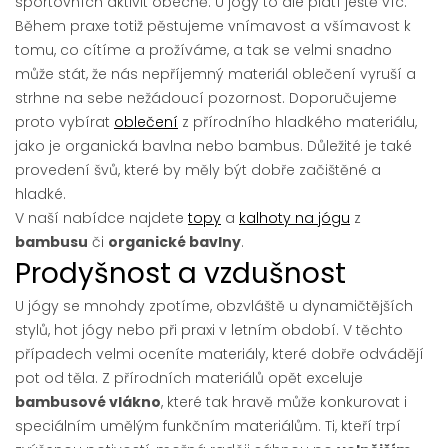
sportovních aktivit obecně. U jógy to ale platí ještě víc.
Během praxe totiž pěstujeme vnímavost a všímavost k
tomu, co cítíme a prožíváme, a tak se velmi snadno
může stát, že nás nepříjemný materiál oblečení vyruší a
strhne na sebe nežádoucí pozornost. Doporučujeme
proto vybírat
oblečení
z přírodního hladkého materiálu,
jako je organická bavlna nebo bambus. Důležité je také
provedení švů, které by měly být dobře začištěné a
hladké.
V naší nabídce najdete
topy
a
kalhoty na jógu
z
bambusu
či
organické bavlny
.
Prodyšnost a vzdušnost
U jógy se mnohdy zpotíme, obzvláště u dynamičtějších
stylů, hot jógy nebo při praxi v letním období. V těchto
případech velmi oceníte materiály, které dobře odvádějí
pot od těla. Z přírodních materiálů opět exceluje
bambusové vlákno
, které tak hravě může konkurovat i
speciálním umělým funkčním materiálům. Ti, kteří trpí