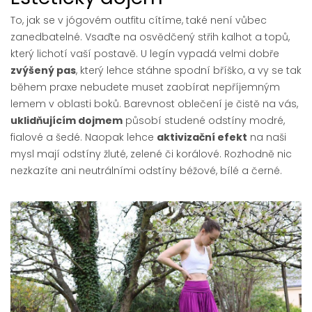
To, jak se v jógovém outfitu cítíme, také není vůbec
zanedbatelné. Vsaďte na osvědčený střih kalhot a topů,
který lichotí vaší postavě. U legín vypadá velmi dobře
zvýšený pas
, který lehce stáhne spodní bříško, a vy se tak
během praxe nebudete muset zaobírat nepříjemným
lemem v oblasti boků. Barevnost oblečení je čistě na vás,
uklidňujícím dojmem
působí studené odstíny modré,
fialové a šedé. Naopak lehce
aktivizační efekt
na naši
mysl mají odstíny žluté, zelené či korálové. Rozhodně nic
nezkazíte ani neutrálními odstíny béžové, bílé a černé.