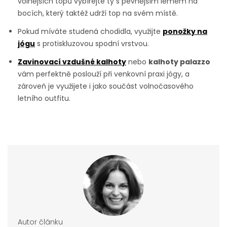
volnějších topů vybírejte ty s pevnějším lemem na
bocích, který taktéž udrží top na svém místě.
Pokud míváte studená chodidla, využijte
ponožky na
jógu
s protiskluzovou spodní vrstvou.
Zavinovací vzdušné kalhoty
nebo
kalhoty palazzo
vám perfektně poslouží při venkovní praxi jógy, a
zároveň je využijete i jako součást volnočasového
letního outfitu.
Autor článku