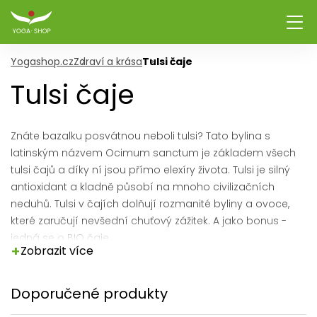
Yogashop.cz
Zdraví a krása
Tulsi čaje
Tulsi čaje
Znáte bazalku posvátnou neboli tulsi? Tato bylina s
latinským názvem Ocimum sanctum je základem všech
tulsi čajů a díky ní jsou přímo elexíry života. Tulsi je silný
antioxidant a kladně působí na mnoho civilizačních
neduhů. Tulsi v čajích dolňují rozmanité byliny a ovoce,
které zaručují nevšední chuťový zážitek. A jako bonus -
jedná se o BIO čaje.
+
Zobrazit více
Doporučené produkty