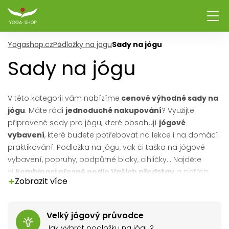
Yogashop.cz
Podložky na jogu
Sady na jógu
Sady na jógu
V této kategorii vám nabízíme
cenově výhodné sady na
jógu
. Máte rádi
jednoduché nakupování
? Využijte
připravené sady pro jógu, které obsahují
jógové
vybavení
, které budete potřebovat na lekce i na domácí
praktikování. Podložka na jógu, vak či taška na jógové
vybavení, popruhy, podpůrné bloky, cihličky... Najděte
si
kombinaci přesně podle Vašich představ
a potřeb.
+
Zobrazit více
Nenašli jste svou oblíbenou barevnou kombinaci?
Napište nám
, sestavíme sadu přímo pro Vás.
Velký jógový průvodce
Jak vybrat podložku na jógu?