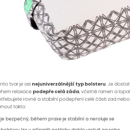
nto tvar je asi
nejuniverzálnější typ bolsteru
. Je dosta
ěhem relaxace
podepře celá záda
, včetně ramen a lopat
třebujete rovné a stabilní podepření celé části zad neb
rnout takto:
je bezpečný, během praxe je stabilní a neroluje se
bolstery lze v případě potřeby dobře vrstvit na sebe