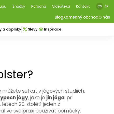
kupu
Značky
Poradna
Videotéka
Kontakt
CS
SK
Blog
Kamenný obchod
O nás
y a doplňky
Slevy
Inspirace
lster?
e můžete setkat v jógových studiích.
typech jógy
, jako je
jin jóga
, při
. letech 20. století jeden z
začal ve své praxi používat pomůcky,