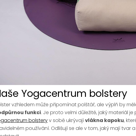
aše Yogacentrum bolstery
lster vzhledem může připomínat polštář, ale výplň by mě
odpůrnou funkci
. Je proto velmi důležité, jaký materiál j
gacentrum bolstery
v sobě ukrývají
vlákna kapoku
, kte
avidelném používání. Odlišují se ale v tom, jaký mají tvar a 