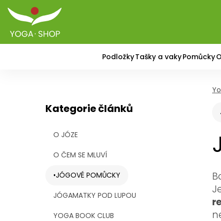
Podložky
Tašky a vaky
Pomůcky
O
Yo
Kategorie článků
O JÓZE
O ČEM SE MLUVÍ
B
JÓGOVÉ POMŮCKY
J
JÓGAMATKY POD LUPOU
r
ne
YOGA BOOK CLUB