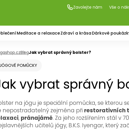
Zavolejte nám
Vše o ná
blečení
Meditace a relaxace
Zdraví a krása
Dárkové poukázk
gashop.cz
Blog
Jak vybrat správný bolster?
JÓGOVÉ POMŮCKY
Jak vybrat správný bo
olster na jógu je speciální pomůcka, se kterou s
e nepostradatelný zejména při
restorativních 
elaxaci
,
pránajámě
. Za jeho rozšířením stál v 70
jslavnějších učitelů jógy, B.K.S. Iyengar, který 