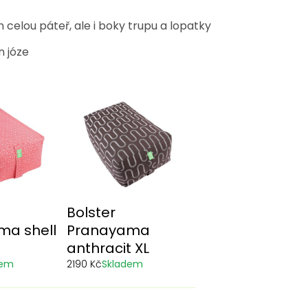
celou páteř, ale i boky trupu a lopatky
n józe
Bolster
ma shell
Pranayama
anthracit XL
dem
2190 Kč
Skladem