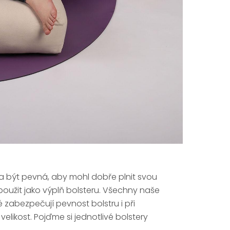
la být pevná, aby mohl dobře plnit svou
e použit jako výplň bolsteru. Všechny naše
ré zabezpečují pevnost bolstru i při
velikost. Pojďme si jednotlivé bolstery