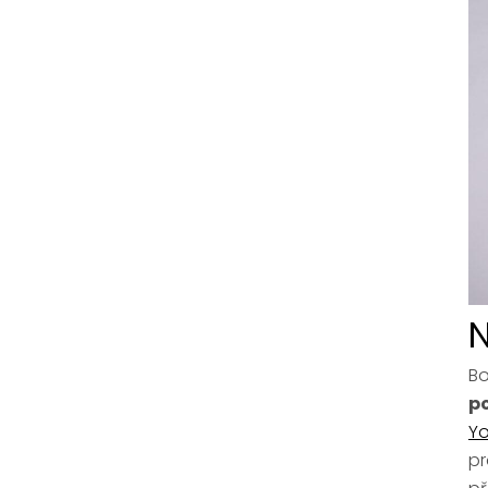
N
Bo
p
Yo
pr