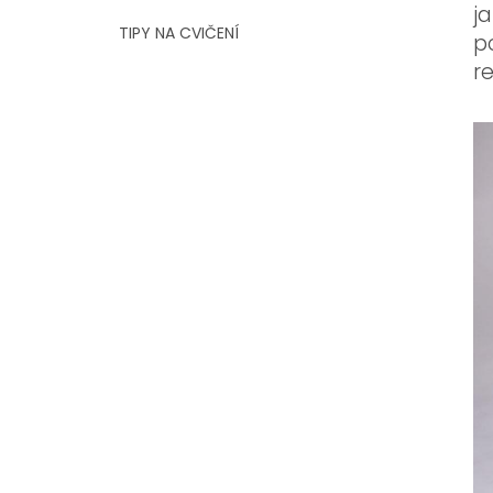
j
TIPY NA CVIČENÍ
p
r