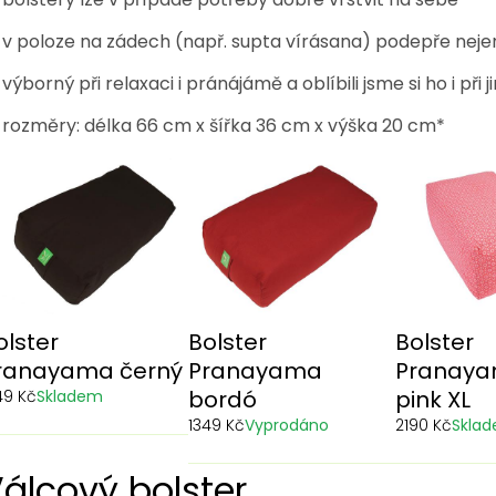
v poloze na zádech (např. supta vírásana) podepře nejen 
výborný při relaxaci i pránájámě a oblíbili jsme si ho i při ji
rozměry: délka 66 cm x šířka 36 cm x výška 20 cm*
olster
Bolster
Bolster
ranayama černý
Pranayama
Pranaya
bordó
pink XL
49 Kč
Skladem
1349 Kč
Vyprodáno
2190 Kč
Skla
álcový bolster