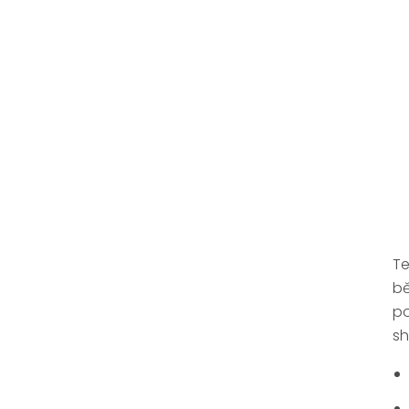
Te
b
po
sh