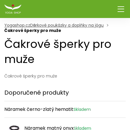
Yogashop.cz
Dárkové poukázky a doplňky na jógu
Čakrové šperky pro muže
Čakrové šperky pro
muže
Čakrové šperky pro muže
Doporučené produkty
Náramek černo-zlatý hematit
Skladem
Náramek matný onyx
Skladem