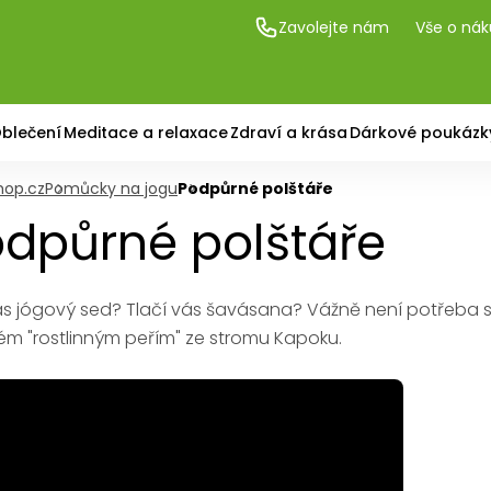
Zavolejte nám
Vše o ná
blečení
Meditace a relaxace
Zdraví a krása
Dárkové poukázk
hop.cz
Pomůcky na jogu
Podpůrné polštáře
dpůrné polštáře
vás jógový sed? Tlačí vás šavásana? Vážně není potřeba s
ém "rostlinným peřím" ze stromu Kapoku.