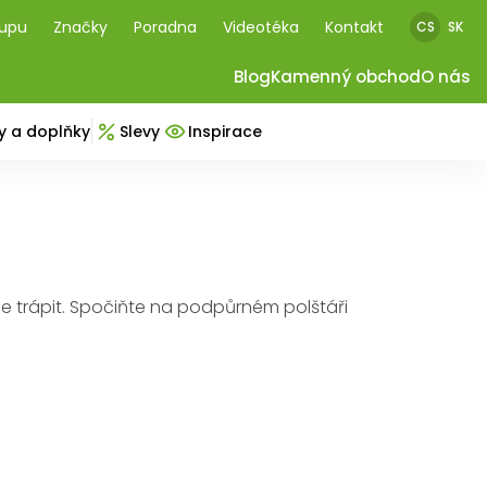
kupu
Značky
Poradna
Videotéka
Kontakt
CS
SK
Blog
Kamenný obchod
O nás
y a doplňky
Slevy
Inspirace
e trápit. Spočiňte na podpůrném polštáři