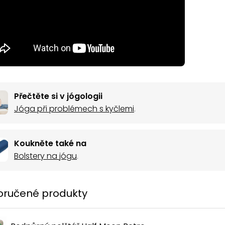
Přečtěte si v jógologii
Jóga při problémech s kyčlemi
.
Koukněte také na
Bolstery na jógu
.
ručené produkty