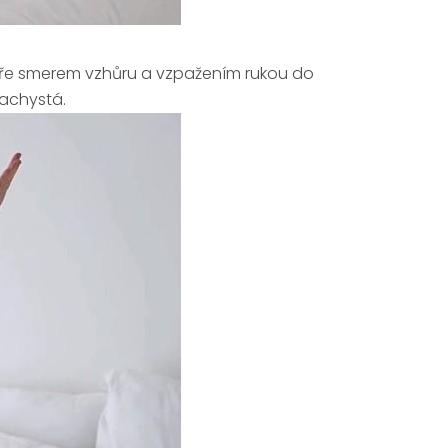
ře smerem vzhůru a vzpažením rukou do
nachystá.