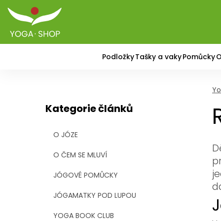
Podložky
Tašky a vaky
Pomůcky
O
Yo
Kategorie článků
O JÓZE
D
O ČEM SE MLUVÍ
p
j
JÓGOVÉ POMŮCKY
d
JÓGAMATKY POD LUPOU
J
YOGA BOOK CLUB