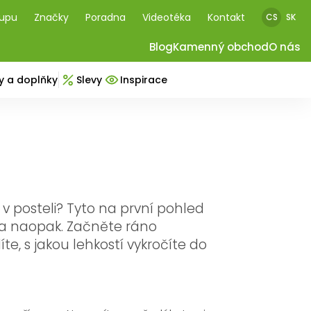
kupu
Značky
Poradna
Videotéka
Kontakt
CS
SK
Blog
Kamenný obchod
O nás
y a doplňky
Slevy
Inspirace
v posteli? Tyto na první pohled
 ba naopak. Začněte ráno
, s jakou lehkostí vykročíte do