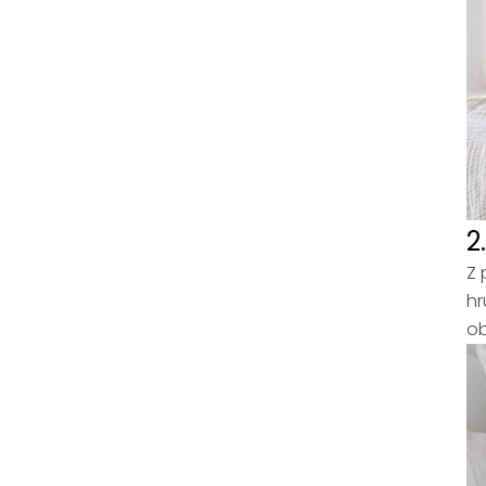
2
Z 
hr
ob