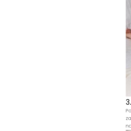
3
Po
za
na