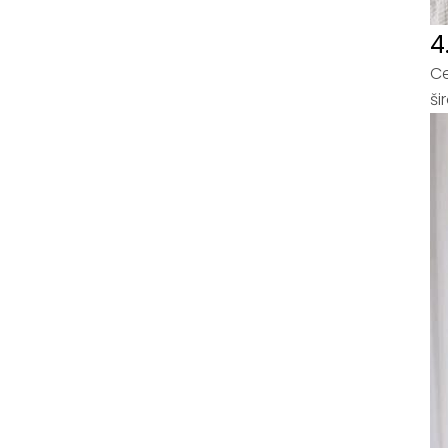
4
Ce
ši