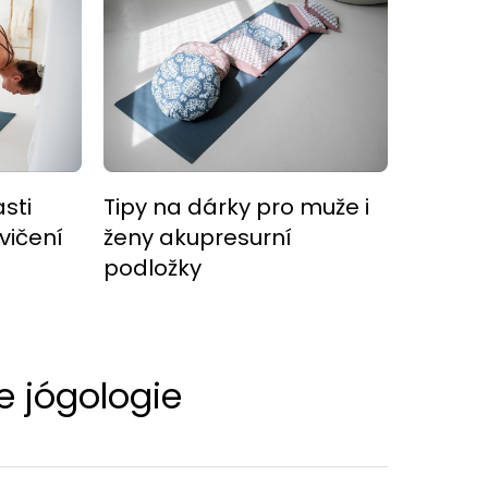
sti
Tipy na dárky pro muže i
vičení
ženy akupresurní
podložky
e jógologie