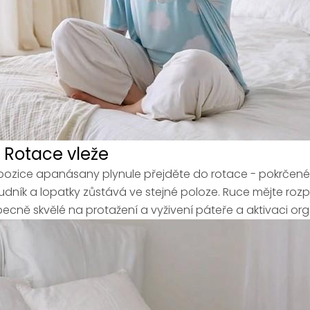
. Rotace vleže
pozice apanásany plynule přejděte do rotace - pokrčené
udník a lopatky zůstává ve stejné poloze. Ruce mějte roz
ecně skvělé na protažení a vyživení páteře a aktivaci orgá