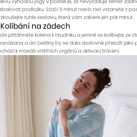
lkou výhodou jógy v posteli je, že nevyžaduje téměř žádn
zbalovat podložku. Stačí 5 minut navíc než vstanete z pos
zkoušejte tuhle sestavu, která vám zabere jen pár minut.
. Kolíbání na zádech
eže přitáhněte kolena k hrudníku a jemně se kolíbejte ze 
anásana a do češtiny by se dala doslovně přeložit jako po
chází k masáži vnitřních orgánů a aktivaci trávení.