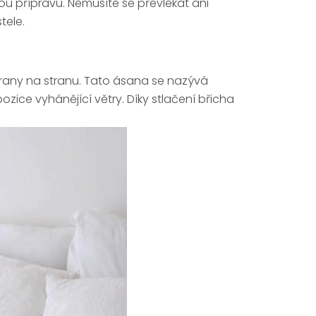
ou přípravu. Nemusíte se převlékat ani
tele.
strany na stranu. Tato ásana se nazývá
zice vyhánějící větry. Díky stlačení břicha