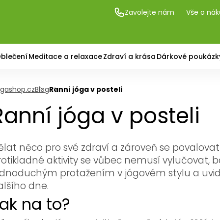
Zavolejte nám
Vše o ná
blečení
Meditace a relaxace
Zdraví a krása
Dárkové poukázk
gashop.cz
Blog
Ranní jóga v posteli
Ranní jóga v posteli
ělat něco pro své zdraví a zároveň se povalovat 
rotikladné aktivity se vůbec nemusí vylučovat,
ednoduchým protažením v jógovém stylu a uvidíte
alšího dne.
ak na to?