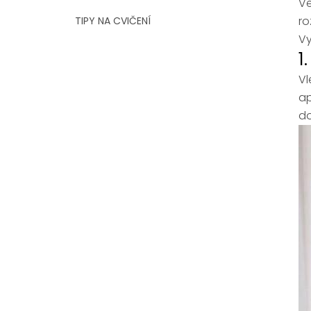
Ve
ro
TIPY NA CVIČENÍ
Vy
1
Vl
ap
do