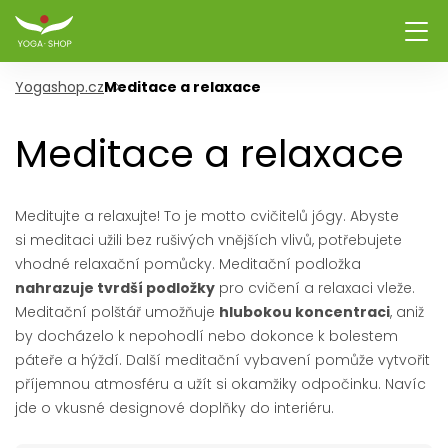
Yogashop.cz
Meditace a relaxace
Meditace a relaxace
Meditujte a relaxujte! To je motto cvičitelů jógy. Abyste
si meditaci užili bez rušivých vnějších vlivů, potřebujete
vhodné relaxační pomůcky. Meditační podložka
nahrazuje tvrdší podložky
pro cvičení a relaxaci vleže.
Meditační polštář umožňuje
hlubokou koncentraci
, aniž
by docházelo k nepohodlí nebo dokonce k bolestem
páteře a hýždí. Další meditační vybavení pomůže vytvořit
příjemnou atmosféru a užít si okamžiky odpočinku. Navíc
jde o vkusné designové doplňky do interiéru.