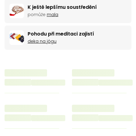
K ještě lepšímu soustředění
pomůže
mala
Pohodu při meditaci zajistí
deka na jógu