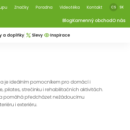
kupu
Značky
Poradna
Videotéka
Kontakt
CS
SK
Blog
Kamenný obchod
O nás
y a doplňky
Slevy
Inspirace
ní a je ideálním pomocníkem pro domácí i
 pilates, strečinku i rehabilitačních aktivitách.
ybu a pomáhá předcházet nežádoucímu
riéru i exteriéru.