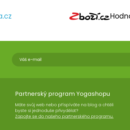
a.cz
Hodno
Partnerský program Yogashopu
Máte svůj web nebo příspíváte na blog a chtěli
byste si jednoduše přivydělat?
Zapojte se do našeho partnerského programu.