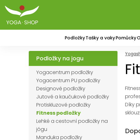
Podložky
Tašky a vaky
Pomůcky
O
Yogas
Podložky na jogu
Fi
Yogacentrum podložky
Yogacentrum PU podložky
Fitnes
Designové podložky
profes
Jutové a kaučukové podložky
Díky 
Protiskluzové podložky
sklouz
Fitness podložky
Lehké a cestovní podložky na
jógu
Dopo
Manduka podložky