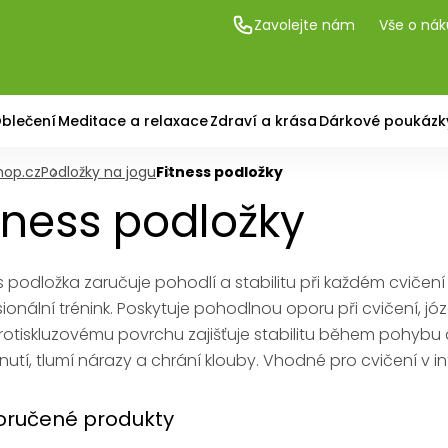
Zavolejte nám
Vše o ná
blečení
Meditace a relaxace
Zdraví a krása
Dárkové poukázk
hop.cz
Podložky na jogu
Fitness podložky
tness podložky
s podložka zaručuje pohodlí a stabilitu při každém cviče
ionální trénink. Poskytuje pohodlnou oporu při cvičení, józe,
protiskluzovému povrchu zajišťuje stabilitu během poh
nutí, tlumí nárazy a chrání klouby. Vhodné pro cvičení v inte
ručené produkty