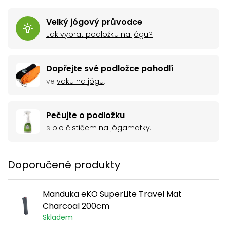
vybírat z mnoha krásných designů, které vám zpříjemní
vaše cvičení.
Velký jógový průvodce
Jak vybrat podložku na jógu?
Dopřejte své podložce pohodlí
ve
vaku na jógu
.
Pečujte o podložku
s
bio čističem na jógamatky
.
Doporučené produkty
Manduka eKO SuperLite Travel Mat
Charcoal 200cm
Skladem