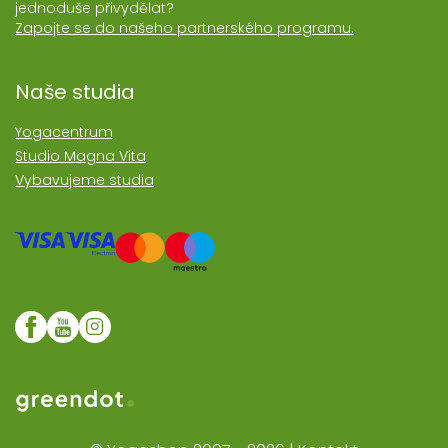
jednoduše přivydělat?
Zapojte se do našeho partnerského programu.
Naše studia
Yogacentrum
Studio Magna Vita
Vybavujeme studia
Web realozoval Greendot