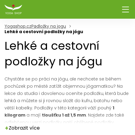
Yogashop.cz
Podložky na jogu
Lehké a cestovní podložky na jógu
Lehké a cestovní
podložky na jógu
Chystáte se po práci na jógu, ale nechcete se během
pochůzek po městě zatížit objemnou jógamatkou? Na
lekce do studia i dovolenou oceníte podložku, která bude
lehká a můžete si ji rovnou složit do kufru, batohu nebo
větší kabelky. Podložky v této kategorii váží pouhý
1
kilogram
a mají
tloušťku 1 až 1,5 mm
. Najdete zde také
odlehčenou verzi podložky naší oblíbené podložky
+
Zobrazit více
Natural Eco Light
. I mezi cestovními podložkami můžete