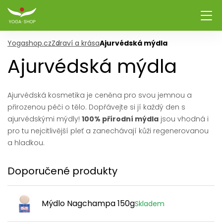
Yogashop.cz
Zdraví a krása
Ajurvédská mýdla
Ajurvédská mýdla
Ajurvédská kosmetika je ceněna pro svou jemnou a
přirozenou péči o tělo. Dopřávejte si jí každý den s
ajurvédskými mýdly!
100% přírodní mýdla
jsou vhodná i
pro tu nejcitlivější pleť a zanechávají kůži regenerovanou
a hladkou.
Doporučené produkty
Mýdlo Nagchampa 150g
Skladem