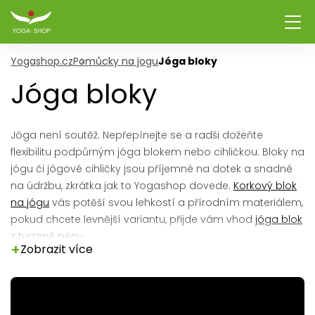
Yogashop.cz
Pomůcky na jogu
Jóga bloky
Jóga bloky
Jóga není soutěž. Nepřepínejte se a radši dožeňte
flexibilitu podpůrným jóga blokem nebo cihličkou. Bloky na
jógu či jógové cihličky jsou příjemné na dotek a snadné
na údržbu, zkrátka jak to Yogashop dovede.
Korkový blok
na jógu
vás potěší svou lehkostí a přírodním materiálem,
pokud chcete levnější variantu, přijde vám vhod
jóga blok
z tvrzené pěny
.
+
Zobrazit více