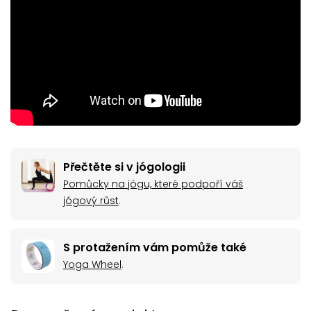
Přečtěte si v jógologii
Pomůcky na jógu, které podpoří váš
jógový růst
.
S protažením vám pomůže také
Yoga Wheel
.