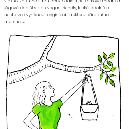
vlákno, zatímco strom může dále růst. Korkové módní a
jógové doplňky jsou vegan friendly, lehké, odolné a
nechávají vyniknout originální strukturu přírodního
materiálu.