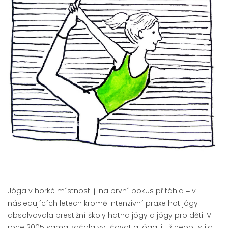
Jóga v horké místnosti ji na první pokus přitáhla ‒ v
následujících letech kromě intenzivní praxe hot jógy
absolvovala prestižní školy hatha jógy a jógy pro děti. V
roce 2005 sama začala vyučovat a jóga ji už neopustila.