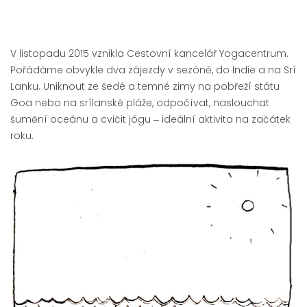
V listopadu 2015 vznikla Cestovní kancelář Yogacentrum.
Pořádáme obvykle dva zájezdy v sezóně, do Indie a na Srí
Lanku. Uniknout ze šedé a temné zimy na pobřeží státu
Goa nebo na srílanské pláže, odpočívat, naslouchat
šumění oceánu a cvičit jógu ‒ ideální aktivita na začátek
roku.