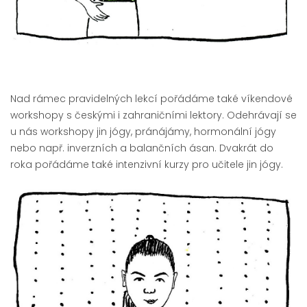
Nad rámec pravidelných lekcí pořádáme také víkendové
workshopy s českými i zahraničními lektory. Odehrávají se
u nás workshopy jin jógy, pránájámy, hormonální jógy
nebo např. inverzních a balančních ásan. Dvakrát do
roka pořádáme také intenzivní kurzy pro učitele jin jógy.