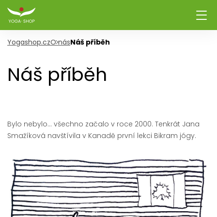
Yogashop.cz
O nás
Náš příběh
Náš příběh
Bylo nebylo… všechno začalo v roce 2000. Tenkrát Jana
Smažíková navštívila v Kanadě první lekci Bikram jógy.