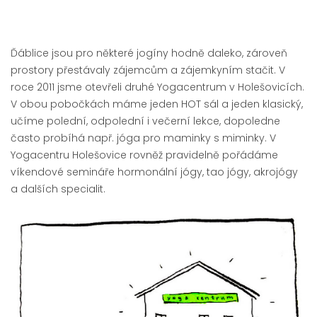
Ďáblice jsou pro některé jogíny hodně daleko, zároveň
prostory přestávaly zájemcům a zájemkyním stačit. V
roce 2011 jsme otevřeli druhé Yogacentrum v Holešovicích.
V obou pobočkách máme jeden HOT sál a jeden klasický,
učíme polední, odpolední i večerní lekce, dopoledne
často probíhá např. jóga pro maminky s miminky. V
Yogacentru Holešovice rovněž pravidelně pořádáme
víkendové semináře hormonální jógy, tao jógy, akrojógy
a dalších specialit.