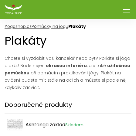
Yogashop.cz
Pomůcky na jogu
Plakáty
Plakáty
Chcete si vyzdobit Vaši kancelář nebo byt? Pořiďte si jóga
plakát! Bude nejen
okrasou interiéru
, ale také
užitečnou
pomůckou
při domácím praktikování jógy. Plakát na
cvičení budete mít stále na očích a můžete si podle něj
kdykoliv zacvičit.
Doporučené produkty
Ashtanga základ
Skladem