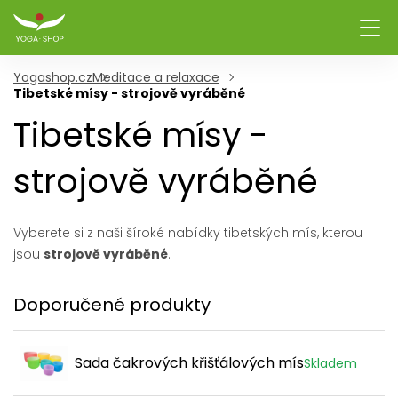
Yogashop.cz
Meditace a relaxace
Tibetské mísy - strojově vyráběné
Tibetské mísy -
strojově vyráběné
Vyberete si z naši šíroké nabídky tibetských mís, kterou
jsou
strojově vyráběné
.
Doporučené produkty
Sada čakrových křišťálových mís
Skladem