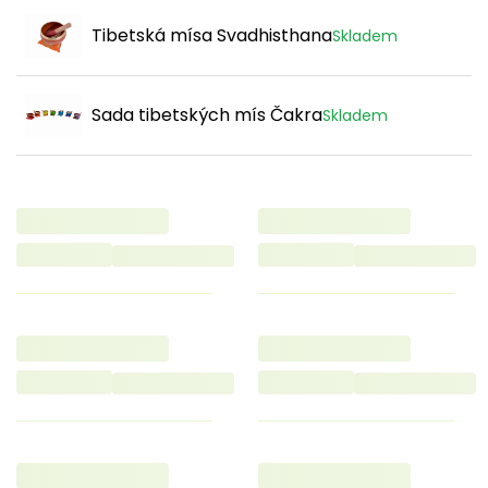
zvukem. Oddejte se zvuku linoucím se z himalájské mísy
Tibetská mísa Svadhisthana
a nalaďte svůj vnitřní prostor.
Skladem
Sada tibetských mís Čakra
Skladem