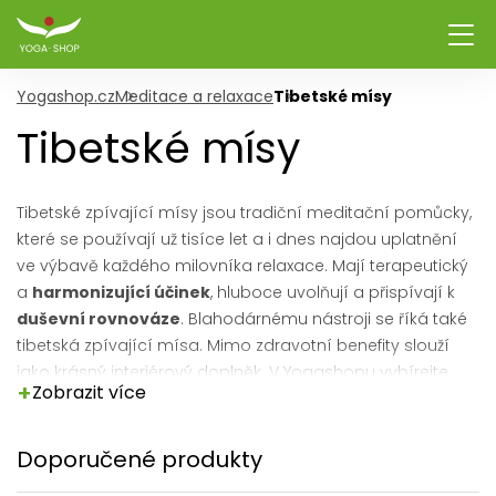
Yogashop.cz
Meditace a relaxace
Tibetské mísy
Tibetské mísy
Tibetské zpívající mísy jsou tradiční meditační pomůcky,
které se používají už tisíce let a i dnes najdou uplatnění
ve výbavě každého milovníka relaxace. Mají terapeutický
a
harmonizující účinek
, hluboce uvolňují a přispívají k
duševní rovnováze
. Blahodárnému nástroji se říká také
tibetská zpívající mísa. Mimo zdravotní benefity slouží
jako krásný interiérový doplněk. V Yogashopu vybírejte
+
Zobrazit více
tibetské misky ručně tepané nebo strojově vyrobené.
Strojově tepané mísy vznikají odlišnou metodou než ty
tepané, jsou totiž vyrobené z tvrdšího materiálu – mosazi.
Doporučené produkty
Tepané mísy ze zvonoviny se ale pyšní harmoničtějším