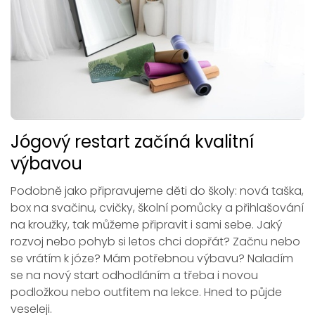
Jógový restart začíná kvalitní
výbavou
Podobně jako připravujeme děti do školy: nová taška,
box na svačinu, cvičky, školní pomůcky a přihlašování
na kroužky, tak můžeme připravit i sami sebe. Jaký
rozvoj nebo pohyb si letos chci dopřát? Začnu nebo
se vrátím k józe? Mám potřebnou výbavu? Naladím
se na nový start odhodláním a třeba i novou
podložkou nebo outfitem na lekce. Hned to půjde
veseleji.