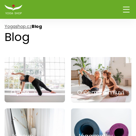
Yogashop.cz
Blog
Blog
O józe
O čem se mluví
Jógové
Jógamatky