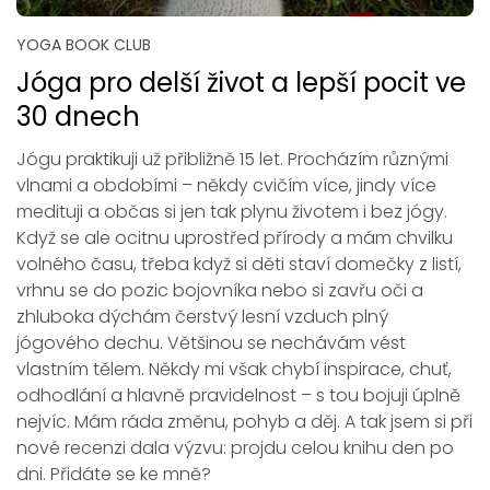
YOGA BOOK CLUB
Jóga pro delší život a lepší pocit ve
30 dnech
Jógu praktikuji už přibližně 15 let. Procházím různými
vlnami a obdobími – někdy cvičím více, jindy více
medituji a občas si jen tak plynu životem i bez jógy.
Když se ale ocitnu uprostřed přírody a mám chvilku
volného času, třeba když si děti staví domečky z listí,
vrhnu se do pozic bojovníka nebo si zavřu oči a
zhluboka dýchám čerstvý lesní vzduch plný
jógového dechu. Většinou se nechávám vést
vlastním tělem. Někdy mi však chybí inspirace, chuť,
odhodlání a hlavně pravidelnost – s tou bojuji úplně
nejvíc. Mám ráda změnu, pohyb a děj. A tak jsem si při
nové recenzi dala výzvu: projdu celou knihu den po
dni. Přidáte se ke mně?