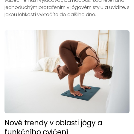
vůbec nemusí vylučovat, ba naopak. Začněte ráno
jednoduchým protažením v jógovém stylu a uvidíte, s
jakou lehkostí vykročíte do dalšího dne.
Nové trendy v oblasti jógy a
funkčního cvičení