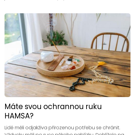
Máte svou ochrannou ruku
HAMSA?
Lidé měli odjakživa přirozenou potřebu se chránit.
Vždycky měli po ruce někoho nablízku. Dohlíželo na