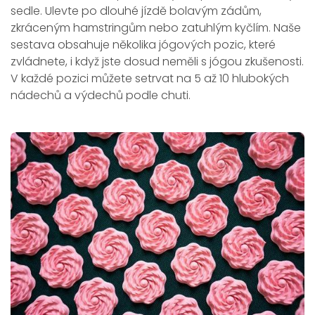
sedle. Ulevte po dlouhé jízdě bolavým zádům,
zkráceným hamstringům nebo zatuhlým kyčlím. Naše
sestava obsahuje několika jógových pozic, které
zvládnete, i když jste dosud neměli s jógou zkušenosti.
V každé pozici můžete setrvat na 5 až 10 hlubokých
nádechů a výdechů podle chuti.