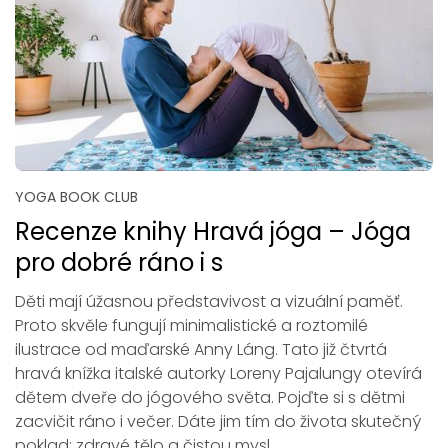
YOGA BOOK CLUB
Recenze knihy Hravá jóga – Jóga
pro dobré ráno i s
Děti mají úžasnou představivost a vizuální paměť.
Proto skvěle fungují minimalistické a roztomilé
ilustrace od maďarské Anny Láng. Tato již čtvrtá
hravá knížka italské autorky Loreny Pajalungy otevírá
dětem dveře do jógového světa. Pojďte si s dětmi
zacvičit ráno i večer. Dá­te jim tím do života skutečný
poklad: zdravé tělo a čistou mysl.