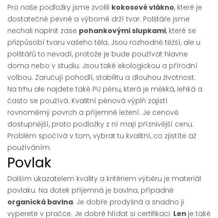
Pro naše podložky jsme zvolili
kokosové vlákno
, které je
dostatečně pevné a výborné drží tvar. Polštáře jsme
nechali naplnit zase
pohankovými slupkami
, které se
přizpůsobí tvaru vašeho těla. Jsou rozhodně těžší, ale u
polštářů to nevadí, protože je bude používat hlavne
doma nebo v studiu. Jsou také ekologickou a přírodní
volbou. Zaručují pohodlí, stabilitu a dlouhou životnost.
Na trhu ale najdete také PU pěnu, která je měkká, lehká a
často se používá. Kvalitní pěnová výplň zajistí
rovnoměrný povrch a příjemné ležení. Je cenově
dostupnější, proto podložky z ní mají příznivější cenu.
Problém spočívá v tom, vybrat tu kvalitní, co zjistíte až
používáním.
Povlak
Dalším ukazatelem kvality a kritériem výběru je materiál
povlaku. Na dotek příjemná je bavlna, případně
organická bavlna
. Je dobře prodyšná a snadno ji
vyperete v pračce. Je dobré hlídat si certifikaci.
Len
je také