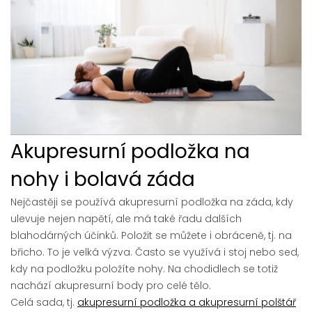
Akupresurní podložka na
nohy i bolavá záda
Nejčastěji se používá akupresurní podložka na záda, kdy
ulevuje nejen napětí, ale má také řadu dalších
blahodárných účinků. Položit se můžete i obráceně, tj. na
břicho. To je velká výzva. Často se využívá i stoj nebo sed,
kdy na podložku položíte nohy. Na chodidlech se totiž
nachází akupresurní body pro celé tělo.
Celá sada, tj.
akupresurní podložka a akupresurní polštář