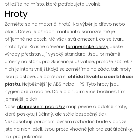
přiložíte na místo, které potřebujete uvolnit.
Hroty
Zaměřte se na materiál hrotů. Na výběr je dřevo nebo
plast. Dřevo je přírodní materiál a samozřejmě je
příjemné na dotek. Má však svá omezení, co se tvaru
hrotů týče. Krásné dřevěné
terapeutické desky
české
výroby představují vysoký standard. Jsou primárně
určeny na stání, pro zkušenější uživatele, protože zážitek z
nich je intenzivnější.Když se zaměříme na záda, tak hroty
jsou plastové. Je potřeba si
ohlídat kvalitu a certifikaci
plastu
. Nejběžnější je ABS nebo HIPS. Tyto hroty jsou
hygienické a odolné. Dále platí, čím více bodlinek, tím
jemnější je tlak.
Naše
akupresurní podložky
mají pevné a odolné hroty,
které poskytují účinný, ale stále bezpečný tlak.
Nezpůsobují poranění, ovšem rozhodně bude vidět, že
jste na nich leželi. Jsou proto vhodné jak pro začátečníky,
tak pro pokročilé.