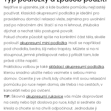
Nejdříve si ujasněte, jak a kde budete pomůcku nejčastěji
používat. Klasická akupresurní podložka je ideální pro
pravidelnou domácí relaxaci vleže, zejména pro uvolnění
zad po náročném dni. Stačí si na ni lehnout, zhluboka
dýchat a nechat tělo postupně povolit.
Pokud chcete působit spíše na konkrétní část těla, skvěle
poslouží
akupresurní mini podložka
. Hodí se například
pod chodidla, bedra, šíji nebo trapézy. Můžete si na ni
stoupnout, jemně přešlapovat nebo ji přiložit tam, kde
právě cítíte napětí.
Praktickou volbou je také
skládací akupresurní podložka
,
kterou snadno uložíte nebo vezmete s sebou mimo
domov. Oceníte ji ve chvíli, kdy chcete mít svou relaxační
pomůcku po ruce nejen doma, ale třeba i na cestách, v
kanceláři nebo po cvičení.
TIP:
Šikovná
akupresurní rukavice
vás může doprovázet
na cesty nebo být doslova po ruce, když si sednete do
křesla a chcete si na chvíli odpočinout. Jednoduše ji