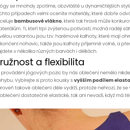
jógy se mnohdy zpotíme, obzvláště u dynamičtějších stylů,
chto případech velmi oceníte materiály, které dobře odvád
celuje
bambusové vlákno
, které tak hravě může konkur
teriálům. Ti, kteří trpí zvýšenou potivostí, možná raději 
vělou variantou jsou tzv. harémové kalhoty, které mají ohrn
končení nohavic, takže jsou kalhoty příjemně volné, a pře
jdete v několika různých barvách i délkách.
ružnost a flexibilita
i provádění jógových pozic by nás oblečení nemělo nikde
hybu. Vybírejte si proto kousky s
vyšším podílem elast
roveň takové oblečení déle vydrží, protože nehrozí, že se
 oblečení dostatečně elastické, tak ani nevadí, když má těs