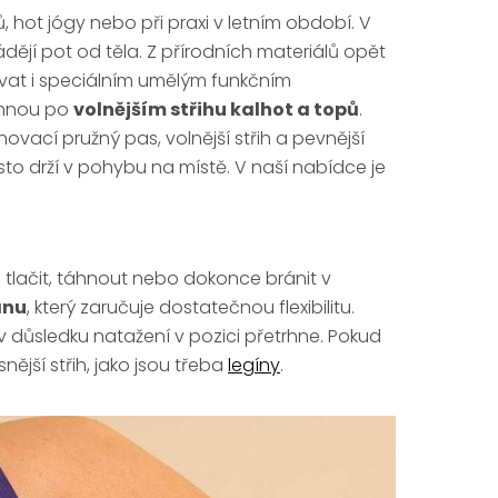
 hot jógy nebo při praxi v letním období. V
ějí pot od těla. Z přírodních materiálů opět
ovat i speciálním umělým funkčním
sáhnou po
volnějším střihu kalhot a topů
.
ovací pružný pas, volnější střih a pevnější
sto drží v pohybu na místě. V naší nabídce je
 tlačit, táhnout nebo dokonce bránit v
anu
, který zaručuje dostatečnou flexibilitu.
 v důsledku natažení v pozici přetrhne. Pokud
nější střih, jako jsou třeba
legíny
.