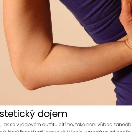
stetický dojem
, jak se v jógovém outfitu cítíme, také není vůbec zaned