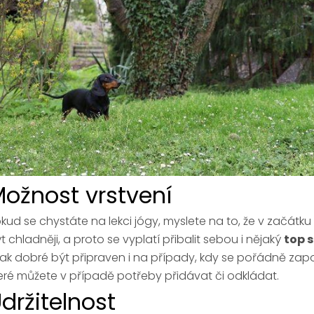
ožnost vrstvení
kud se chystáte na lekci jógy, myslete na to, že v začát
t chladněji, a proto se vyplatí přibalit sebou i nějaký
top 
ak dobré být připraven i na případy, kdy se pořádně zapot
eré můžete v případě potřeby přidávat či odkládat.
držitelnost