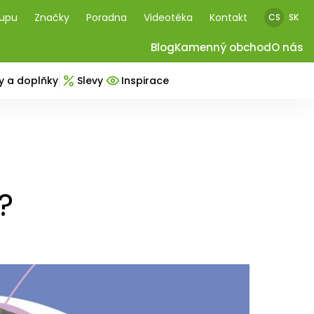
kupu
Značky
Poradna
Videotéka
Kontakt
CS
SK
Blog
Kamenný obchod
O nás
y a doplňky
Slevy
Inspirace
?