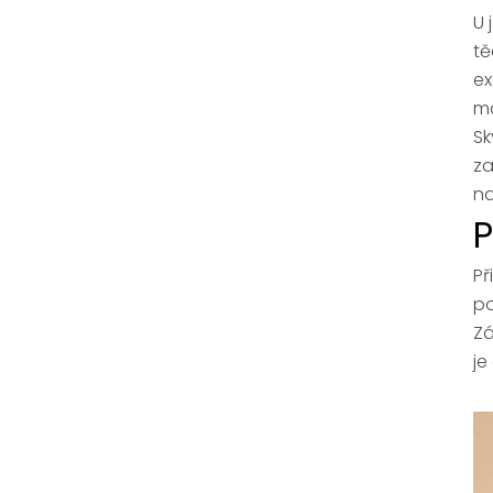
U 
tě
ex
ma
Sk
za
na
P
Př
po
Zá
je