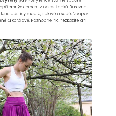
zvýšený pas
, který lehce stáhne spodní
nepříjemným lemem v oblasti boků. Barevnost
dené odstíny modré, fialové a šedé. Naopak
lené či korálové. Rozhodně nic nezkazíte ani