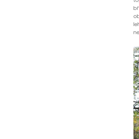
to
bř
ob
l
ne