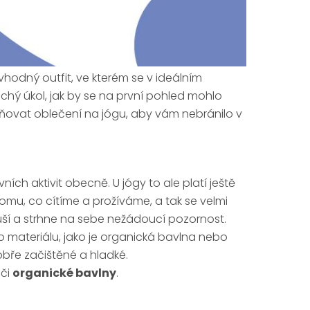
vhodný outfit, ve kterém se v ideálním
uchý úkol, jak by se na první pohled mohlo
lňovat oblečení na jógu, aby vám nebránilo v
ch aktivit obecně. U jógy to ale platí ještě
omu, co cítíme a prožíváme, a tak se velmi
uší a strhne na sebe nežádoucí pozornost.
 materiálu, jako je organická bavlna nebo
obře začištěné a hladké.
či
organické bavlny
.