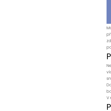
Má
př
zd
po
P
Ne
ví
sn
Do
ba
V 
P