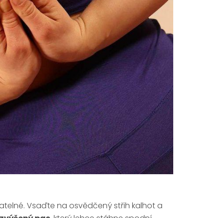
batelné. Vsaďte na osvědčený střih kalhot a