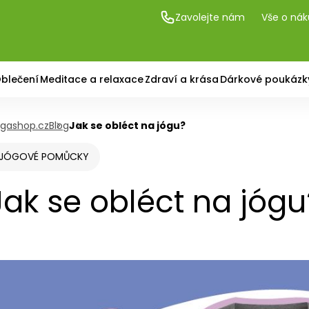
Zavolejte nám
Vše o ná
blečení
Meditace a relaxace
Zdraví a krása
Dárkové poukázk
gashop.cz
Blog
Jak se obléct na jógu?
JÓGOVÉ POMŮCKY
Jak se obléct na jógu