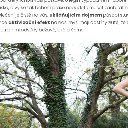
pů, který lichotí vaší postavě. U legín vypadá velmi dobře
íško, a vy se tak během praxe nebudete muset zaobírat 
lečení je čistě na vás,
uklidňujícím dojmem
působí stu
ehce
aktivizační efekt
na naši mysl mají odstíny žluté, ze
utrálními odstíny béžové, bílé a černé.