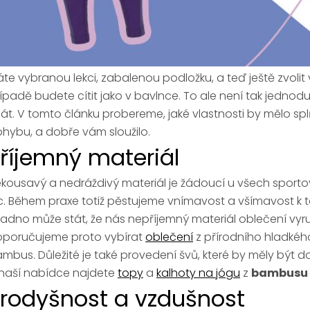
te vybranou lekci, zabalenou podložku, a teď ještě zvolit 
ípadě budete cítit jako v bavlnce. To ale není tak jednod
át. V tomto článku probereme, jaké vlastnosti by mělo sp
hybu, a dobře vám sloužilo.
říjemný materiál
kousavý a nedráždivý materiál je žádoucí u všech sportovní
c. Během praxe totiž pěstujeme vnímavost a všímavost k t
adno může stát, že nás nepříjemný materiál oblečení vyr
poručujeme proto vybírat
oblečení
z přírodního hladkého
mbus. Důležité je také provedení švů, které by měly být d
naší nabídce najdete
topy
a
kalhoty na jógu
z
bambusu
rodyšnost a vzdušnost