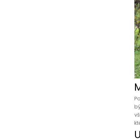
M
Po
bý
vš
kt
U