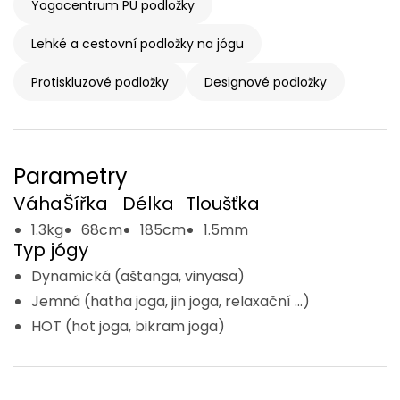
Yogacentrum PU podložky
Lehké a cestovní podložky na jógu
Protiskluzové podložky
Designové podložky
Parametry
Váha
Šířka
Délka
Tloušťka
1.3kg
68cm
185cm
1.5mm
Typ jógy
Dynamická (aštanga, vinyasa)
Jemná (hatha joga, jin joga, relaxační ...)
HOT (hot joga, bikram joga)