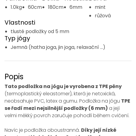
1.0kg
60cm
180cm
6mm
mint
růžová
Vlastnosti
tlusté podložky od 5 mm
Typ jógy
Jemná (hatha joga, jin joga, relaxační ...)
Popis
Tato podložka na jógu je vyrobena z TPE pěny
(termoplastický eleastomer), která je netoxická,
neobsahuje PVC, latex a gumu. Podložka na jógu
TPE
se řadí mezi nejsilnější podložky (6 mm)
a její
velmi měkký povrch zaručuje pohodlí během cvičení.
Navíc je podložka oboustranná.
Díky její nízké