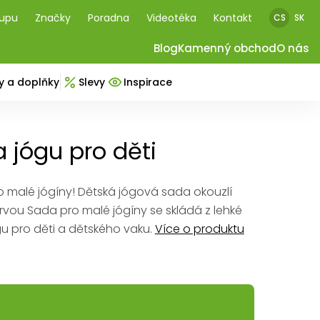
kupu
Značky
Poradna
Videotéka
Kontakt
CS
SK
Blog
Kamenný obchod
O nás
y a doplňky
Slevy
Inspirace
 jógu pro děti
o malé jógíny! Dětská jógová sada okouzlí
rvou Sada pro malé jógíny se skládá z lehké
u pro děti a dětského vaku.
Více o produktu