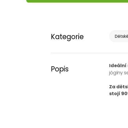
Kategorie
Dětské
Ideální
Popis
jógíny s
Za děts
stojí 90