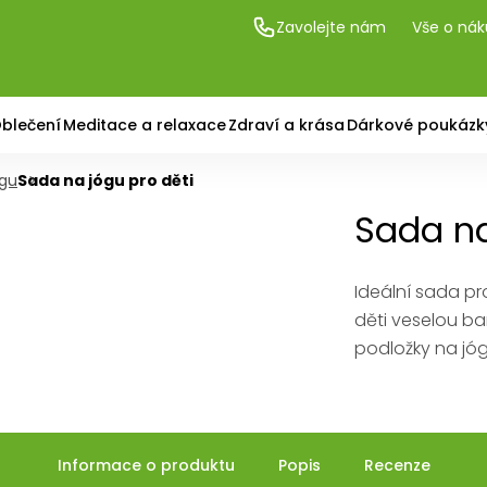
Zavolejte nám
Vše o ná
blečení
Meditace a relaxace
Zdraví a krása
Dárkové poukázk
ógu
Sada na jógu pro děti
Sada na
Ideální sada pr
děti veselou ba
podložky na jóg
Informace o produktu
Popis
Recenze