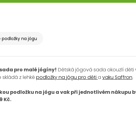
 podložky na jógu
 sada pro malé jógíny!
Dětská jógová sada okouzlí děti
e skládá z lehké
podložky na jógu pro děti
a
vaku Saffron
.
kou podložku na jógu a vak při jednotlivém nákupu by 
9 Kč.