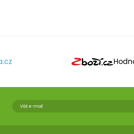
a.cz
Hodno