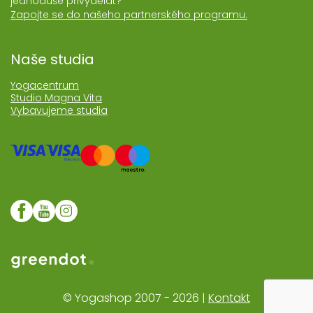
jednoduše přivydělat?
Zapojte se do našeho partnerského programu.
Naše studia
Yogacentrum
Studio Magna Vita
Vybavujeme studia
Web realozoval Greendot
© Yogashop 2007 - 2026 |
Kontakt