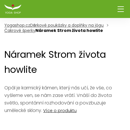
Yogashop.cz
Dárkové poukázky a doplňky na jógu
Čakrové šperky
Náramek Strom života howlite
Náramek Strom života
howlite
Opál je karmický kámen, který nás učí, že vše, co
vyšleme ven, se nám zase vrátí. Vnáší do života
světlo, spontánní rozhodování a povzbuzuje
umělecké sklony.
Více o produktu