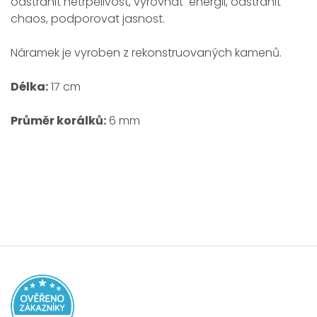
odstranit netrpělivost, vyrovnat energii, odstranit
chaos, podporovat jasnost.
Náramek je vyroben z rekonstruovaných kamenů.
Délka:
17 cm
Průměr korálků:
6 mm