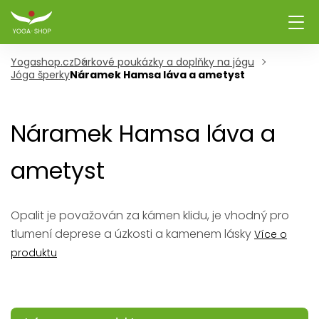
Yogashop.cz
Dárkové poukázky a doplňky na jógu
Jóga šperky
Náramek Hamsa láva a ametyst
Náramek Hamsa láva a
ametyst
Opalit je považován za kámen klidu, je vhodný pro
tlumení deprese a úzkosti a kamenem lásky
Více o
produktu