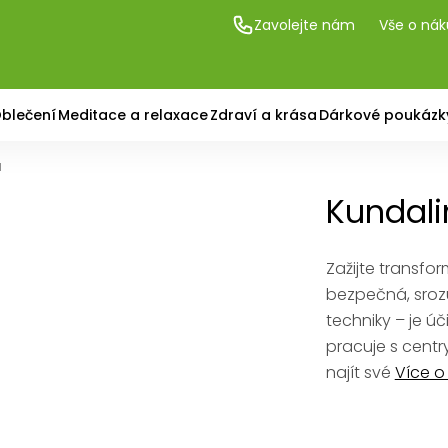
Zavolejte nám
Vše o ná
blečení
Meditace a relaxace
Zdraví a krása
Dárkové poukázk
a
Kundali
Zažijte transfor
bezpečná, sroz
techniky – je úč
pracuje s cent
najít své
Více o