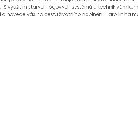
. S využitím starých jógových systémů a technik vám kunda
í a navede vás na cestu životního naplnění. Tato kniha má