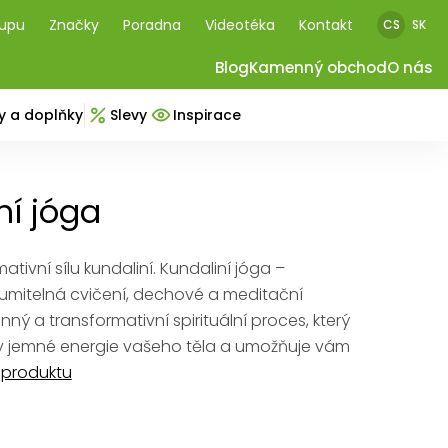
kupu
Značky
Poradna
Videotéka
Kontakt
CS
SK
Blog
Kamenný obchod
O nás
y a doplňky
Slevy
Inspirace
ní jóga
mativní sílu kundaliní. Kundaliní jóga –
umitelná cvičení, dechové a meditační
inný a transformativní spirituální proces, který
ry jemné energie vašeho těla a umožňuje vám
 produktu