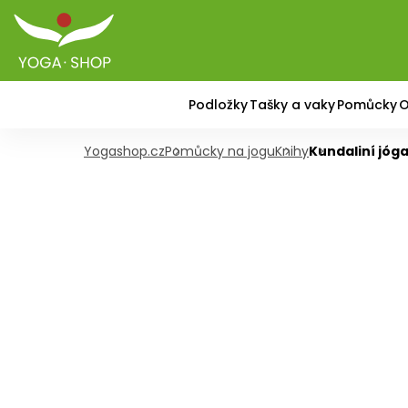
Podložky
Tašky a vaky
Pomůcky
O
Yogashop.cz
Pomůcky na jogu
Knihy
Kundaliní jóg