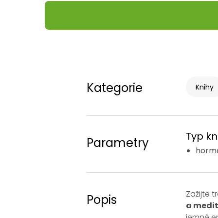
Kategorie
Knihy
Typ kn
Parametry
hormo
Zažijte t
Popis
a medit
jemné en