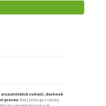
 srozumitelná cvičení, dechové
ní proces
, který pracuje s centry
třní já a maximalizovat své