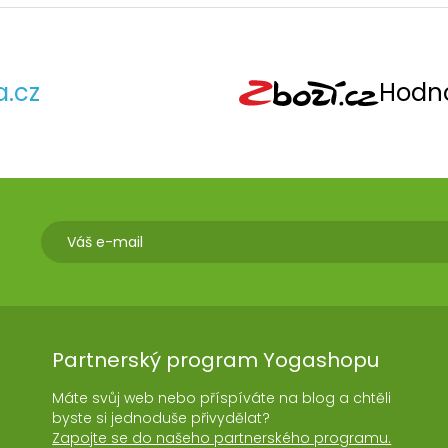
a.cz
Hodno
Partnerský program Yogashopu
Máte svůj web nebo příspíváte na blog a chtěli
byste si jednoduše přivydělat?
Zapojte se do našeho partnerského programu.