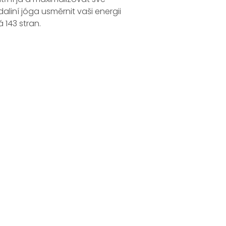
liní jóga usměrnit vaši energii
 143 stran.