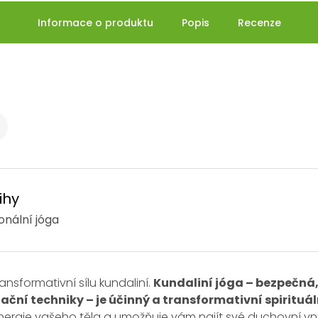
Informace o produktu
Popis
Recenze
ihy
nální jóga
ransformativní sílu kundaliní.
Kundaliní jóga – bezpečná,
ační techniky – je účinný a transformativní spirituál
ergie vašeho těla a umožňuje vám najít své duchovní vni