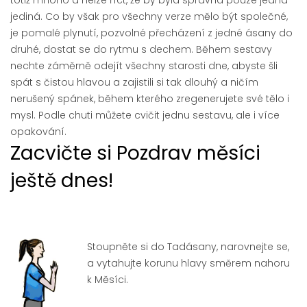
totiž mnoho a nelze říct, že by byla správná pouze jedna
jediná. Co by však pro všechny verze mělo být společné,
je pomalé plynutí, pozvolné přecházení z jedné ásany do
druhé, dostat se do rytmu s dechem. Během sestavy
nechte záměrně odejít všechny starosti dne, abyste šli
spát s čistou hlavou a zajistili si tak dlouhý a ničím
nerušený spánek, během kterého zregenerujete své tělo i
mysl. Podle chuti můžete cvičit jednu sestavu, ale i více
opakování.
Zacvičte si Pozdrav měsíci
ještě dnes!
Stoupněte si do Tadásany, narovnejte se,
a vytahujte korunu hlavy směrem nahoru
k Měsíci.