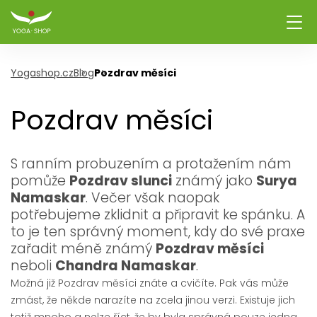
Yogashop.cz
Blog
Pozdrav měsíci
Pozdrav měsíci
S ranním probuzením a protažením nám
pomůže
Pozdrav slunci
známý jako
Surya
Namaskar
. Večer však naopak
potřebujeme zklidnit a připravit ke spánku. A
to je ten správný moment, kdy do své praxe
zařadit méně známý
Pozdrav měsíci
neboli
Chandra Namaskar
.
Možná již Pozdrav měsíci znáte a cvičíte. Pak vás může
zmást, že někde narazíte na zcela jinou verzi. Existuje jich