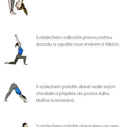
S nádechem odkročte pravou nohou
dozadu a vzpažte ruce směrem k Měsíci.
S výdechem položte dlaně vedle svých
chodidel a přejděte do pozice Adho
Mukha Svanasana.
S nádechem položte obě kolena na zem