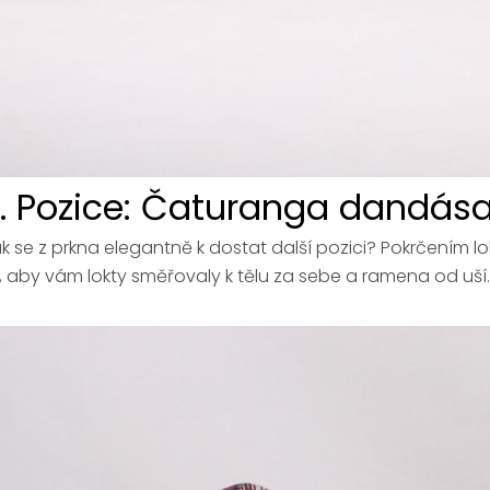
. Pozice: Čaturanga dandás
k se z prkna elegantně k dostat další pozici? Pokrčením lo
, aby vám lokty směřovaly k tělu za sebe a ramena od uší. Po