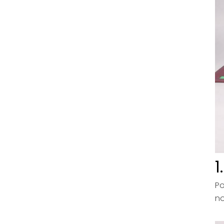
1
Po
no