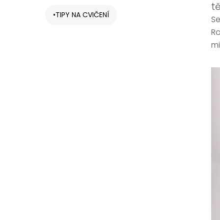
tě
TIPY NA CVIČENÍ
Se
Ro
mi