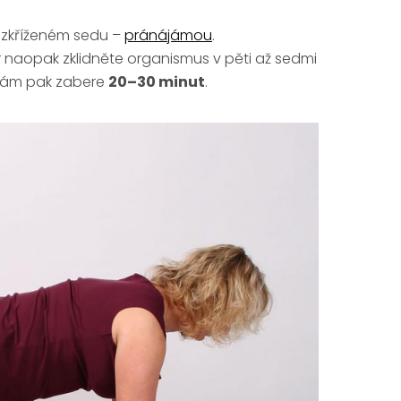
zkříženém sedu –
pránájámou
.
r naopak zklidněte organismus v pěti až sedmi
 vám pak zabere
20–30 minut
.