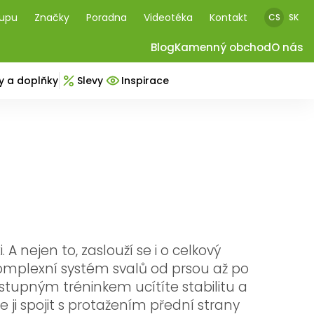
kupu
Značky
Poradna
Videotéka
Kontakt
CS
SK
Blog
Kamenný obchod
O nás
y a doplňky
Slevy
Inspirace
A nejen to, zaslouží se i o celkový
omplexní systém svalů od prsou až po
stupným tréninkem ucítíte stabilitu a
 ji spojit s protažením přední strany