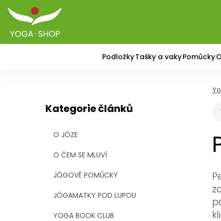
Podložky
Tašky a vaky
Pomůcky
O
Yo
Kategorie článků
O JÓZE
O ČEM SE MLUVÍ
P
JÓGOVÉ POMŮCKY
z
JÓGAMATKY POD LUPOU
p
k
YOGA BOOK CLUB