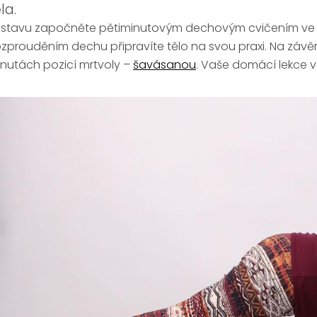
la.
stavu započněte pětiminutovým dechovým cvičením ve 
zprouděním dechu připravíte tělo na svou praxi. Na závě
nutách pozicí mrtvoly –
šavásanou
. Vaše domácí lekce