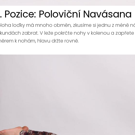
. Pozice: Poloviční Navásana
loha loďky má mnoho obměn, zkusíme si jednu z méně ná
kundách zabrat. V leže pokrčte nohy v kolenou a zapřete
ěrem k nohám, hlavu držte rovně.