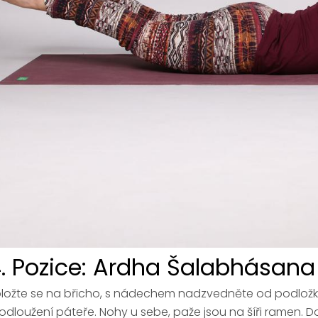
. Pozice: Ardha Šalabhásana
ložte se na břicho, s nádechem nadzvedněte od podložky
odloužení páteře. Nohy u sebe, paže jsou na šíři ramen.