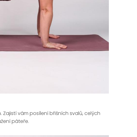
 Zajistí vám posílení břišních svalů, celých
užení páteře.