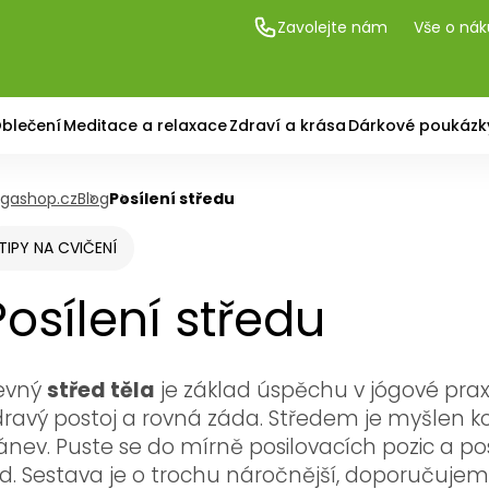
Zavolejte nám
Vše o ná
blečení
Meditace a relaxace
Zdraví a krása
Dárkové poukázk
gashop.cz
Blog
Posílení středu
TIPY NA CVIČENÍ
Posílení středu
evný
střed těla
je základ úspěchu v jógové praxi. 
dravý postoj a rovná záda. Středem je myšlen k
ánev. Puste se do mírně posilovacích pozic a po
lid. Sestava je o trochu náročnější, doporučujeme