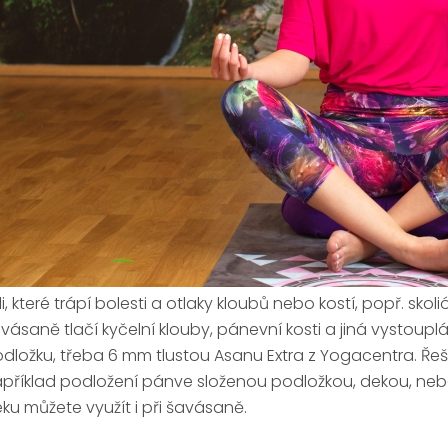
di, které trápí bolesti a otlaky kloubů nebo kostí, popř. sko
vásaně tlačí kyčelní klouby, pánevní kosti a jiná vystouplá m
dložku, třeba 6 mm tlustou Asanu Extra z Yogacentra. Řeš
příklad podložení pánve složenou podložkou, dekou, ne
ku můžete využít i při šavásaně.