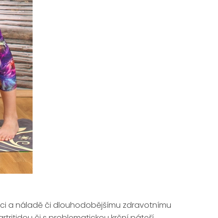
dici a náladě či dlouhodobějšímu zdravotnímu
rtritidou či s problematickou krční páteří.