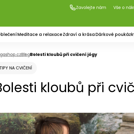
Zavolejte nám
Vše o ná
blečení
Meditace a relaxace
Zdraví a krása
Dárkové poukázk
gashop.cz
Blog
Bolesti kloubů při cvičení jógy
TIPY NA CVIČENÍ
Bolesti kloubů při cvi