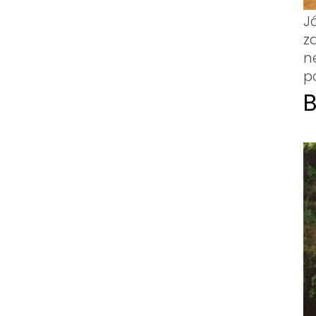
J
z
n
p
B