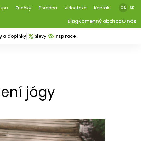
kupu
Značky
Poradna
Videotéka
Kontakt
CS
SK
Blog
Kamenný obchod
O nás
y a doplňky
Slevy
Inspirace
čení jógy