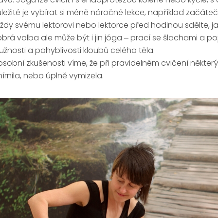
ležité je vybírat si méně náročné lekce, například začáte
ždy svému lektorovi nebo lektorce před hodinou sdělte, ja
brá volba ale může být i jin jóga ‒ prací se šlachami a p
užnosti a pohyblivosti kloubů celého těla.
osobní zkušenosti víme, že při pravidelném cvičení některýc
írnila, nebo úplně vymizela.