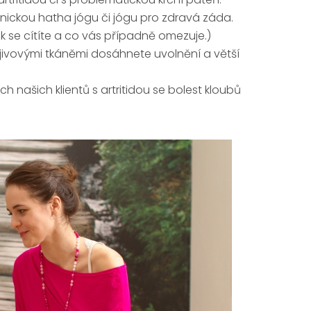
čnickou hatha jógu či jógu pro zdravá záda.
k se cítíte a co vás případně omezuje.)
ojivovými tkáněmi dosáhnete uvolnění a větší
h našich klientů s artritidou se bolest kloubů