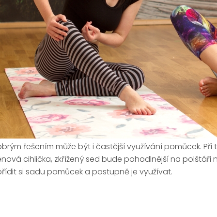
brým řešením může být i častější využívání pomůcek. Př
nová cihlička, zkřížený sed bude pohodlnější na polštáři
řídit si sadu pomůcek a postupně je využívat.