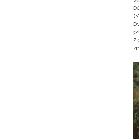
Dů
(V
Do
pr
Z 
zm