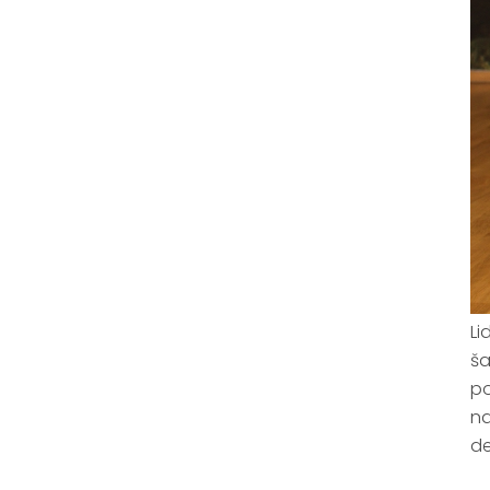
Li
ša
po
na
de