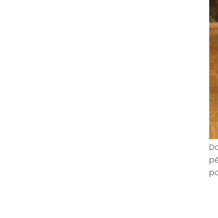
Do
pě
po