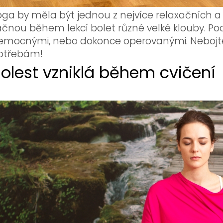
óga by měla být jednou z nejvíce relaxačních a u
ačnou během lekcí bolet různé velké klouby. Poch
emocnými, nebo dokonce operovanými. Nebojte 
otřebám!
olest vzniklá během cvičení