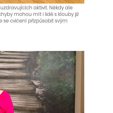
zdravujících aktivit. Někdy ale
yby mohou mít i lidé s klouby již
se cvičení přizpůsobit svým