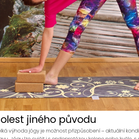
olest jiného původu
lká výhoda jógy je možnost přizpůsobení ‒ aktuální kon
avu. Jógu lze cvičit i s endoprotézou kolene nebo kyčle, s a