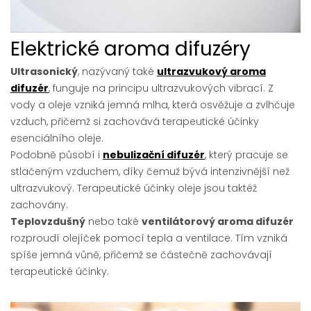
Elektrické aroma difuzéry
Ultrasonický
, nazývaný také
ultrazvukový aroma
difuzér
, funguje na principu ultrazvukových vibrací. Z
vody a oleje vzniká jemná mlha, která osvěžuje a zvlhčuje
vzduch, přičemž si zachovává terapeutické účinky
esenciálního oleje.
Podobně působí i
nebulizační difuzér
, který pracuje se
stlačeným vzduchem, díky čemuž bývá intenzivnější než
ultrazvukový. Terapeutické účinky oleje jsou taktéž
zachovány.
Teplovzdušný
nebo také
ventilátorový aroma difuzér
rozproudí olejíček pomocí tepla a ventilace. Tím vzniká
spíše jemná vůně, přičemž se částečně zachovávají
terapeutické účinky.