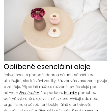
Oblíbené esenciální oleje
Pokud chcete podpořit dobrou náladu, sáhněte po
uklidňující, sladké vůni vanilky. Zázvor vás zase zenergizuje
a zahřeje. Případně můžete rozvonět směs olejů pod
názvem
Zimní večer
. Pro podporu
Imunity
pomohou
pečlivě vybrané oleje ve směsi, které zvyšují odolnost
organismu a působí antibakteriálně a antivirově.
Vánoční období zpříjemní buď směs
Kouzlo adventu
,