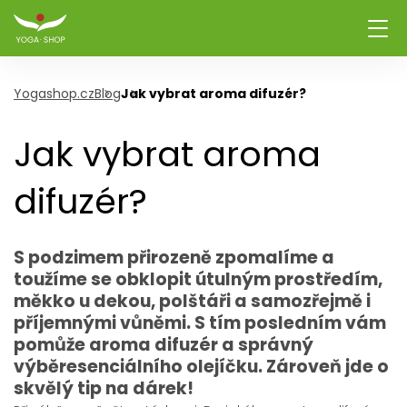
Yogashop.cz
Blog
Jak vybrat aroma difuzér?
Jak vybrat aroma
difuzér?
S podzimem přirozeně zpomalíme a
toužíme se obklopit útulným prostředím,
měkko u dekou, polštáři a samozřejmě i
příjemnými vůněmi. S tím posledním vám
pomůže aroma difuzér a správný
výběresenciálního olejíčku. Zároveň jde o
skvělý tip na dárek!