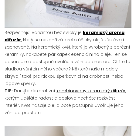
Bezpečnější variantou bez svíčky je
keramický aroma
difuzér
, který se nezahřívá, proto účinky olejů zůstávají
zachované. Na keramický květ, který je vyrobený z porézní
keramiky, nakapete pár kapek esenciálního oleje. Ten se
absorbuje a postupně uvolňuje vůni do prostoru. Cítíte tu
sladkou vůni zimného večera? Některé naše modely
skrývají také praktickou šperkovnici na drobnosti nebo
jógové šperky.
TIP:
Darujte dekorativní
kombinovaný keramický difuzér
,
kterým uděláte radost a doslova necháte rozkvést
interiér. Květ nasaje olej a poté postupně uvolňuje jeho
vůni do prostoru.