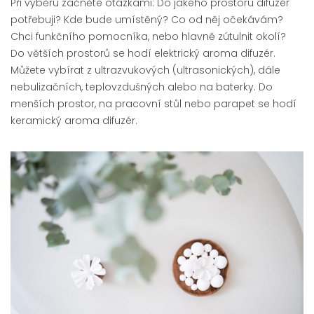
Při výběru začněte otázkami: Do jakého prostoru difuzér
potřebuji? Kde bude umístěný? Co od něj očekávám?
Chci funkčního pomocníka, nebo hlavně zútulnit okolí?
Do větších prostorů se hodí elektrický aroma difuzér.
Můžete vybírat z ultrazvukových (ultrasonických), dále
nebulizačních, teplovzdušných alebo na baterky. Do
menších prostor, na pracovní stůl nebo parapet se hodí
keramický aroma difuzér.