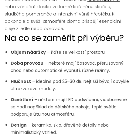
nebo vánoční klasika ve formě kořeněné skořice,
sladkého pomeranče a intenzivní vůně hřebíčku. K
dokonalé a svěží atmosféře doma přispějí esenciální
oleje z jedle nebo borovice.
Na co se zaměřit při výběru?
Objem nádržky
– řiďte se velikostí prostoru.
Doba provozu
– některé mají časovač, přerušovaný
chod nebo automatické vypnutí, různé režimy.
Hlučnost
– ideálně pod 25–30 dB. Nejtišší bývají obvykle
ultrazvukové modely.
Osvětlení
– některé mají LED podsvícení; vícebarevné
se hodí například do dětského pokoje, teplé světlo
podporuje útulnou atmosféru.
Design
– keramika, sklo, dřevěné detaily nebo
minimalistický vzhled.