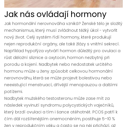
Jak nás ovládají hormony
Jak hormonální nerovnováha vzniká? Ženské tělo je složitý
mechanismus, který musí zvládnout těžký úkol - vytvořit
nový život. Celý systém řídí hormony, které produkují
nejen reprodukční orgány, ale také žlázy s vnitřní sekrecí.
Například hypofýza vytváří hormon důležitý pro ovulaci a
růst děložní sliznice a oxytocin, hormon nezbytný při
porodu a kojení. Nadbytek nebo nedostatek určitého
hormonu může u ženy způsobit celkovou hormonální
nerovnováhu, která se může projevit bolestivou nebo
neexistující menstruací, dřívější menopauzou a dalšími
potížemi.
Nadbytek mužského testosteronu může zase mít za
následek vyvinutí syndromu polycystických vaječníků,
který brzdí ovulaci a tím i šance otěhotnět. PCOS patří k
čím dál rozšířenějším onemocněním, postihuje 5–10 %
žen v reprodukčním věku a často se na něj přichází, až