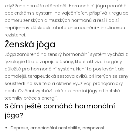
když žena nemůže otěhotnět. Hormonální jóga pomáhá
pacientkám s cystami na vaječnících, přispívá k regulaci
poměru ženských a mužských hormonů a řeší i další
nepříjemný důsledek tohoto onemocnění - inzulinovou
rezistenci.
Ženská jóga
Jóga zaměřená na ženský hormonální systém vychází z
fyziologie těla a zapojuje ásány, které aktivizují orgány
důležité pro hormonální systém. Není to posilování, ale
pomalejší, terapeutická sestava cviků, při kterých se ženy
soustředí na své tělo a aktivně využívají pránájámický
dech. Cvičení vychází také z kundalini jógy a tibetské
techniky práce s energií.
S čím ještě pomáhá hormonální
jóga?
Deprese, emocionální nestabilita, nespavost