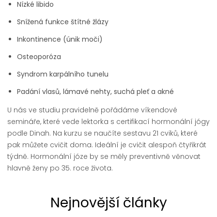
Nízké libido
Snížená funkce štítné žlázy
Inkontinence (únik moči)
Osteoporóza
Syndrom karpálního tunelu
Padání vlasů, lámavé nehty, suchá pleť a akné
U nás ve studiu pravidelně pořádáme víkendové
semináře, které vede lektorka s certifikací hormonální jógy
podle Dinah. Na kurzu se naučíte sestavu 21 cviků, které
pak můžete cvičit doma. Ideální je cvičit alespoň čtyřikrát
týdně. Hormonální józe by se měly preventivně věnovat
hlavně ženy po 35. roce života.
Nejnovější články