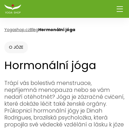
Yogashop.cz
Blog
Hormonální jóga
O JÓZE
Hormonální jóga
Trápí vás bolestivá menstruace,
nepříjemná menopauza nebo se vám
nedaří otěhotnět? Jóga je zázračné cvičení,
které dokáže léčit také ženské orgány.
Průkopnicí hormonální jógy je Dinah
Rodrigues, brazilská psycholožka, která
propojila své vědecké vzdělání a lásku k józe