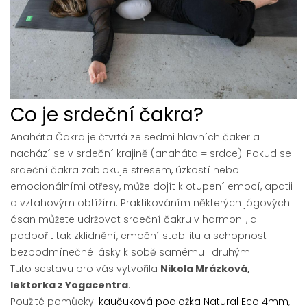
Co je srdeční čakra?
Anaháta Čakra je čtvrtá ze sedmi hlavních čaker a
nachází se v srdeční krajině (anaháta = srdce). Pokud se
srdeční čakra zablokuje stresem, úzkostí nebo
emocionálními otřesy, může dojít k otupení emocí, apatii
a vztahovým obtížím. Praktikováním některých jógových
ásan můžete udržovat srdeční čakru v harmonii, a
podpořit tak zklidnění, emoční stabilitu a schopnost
bezpodmínečné lásky k sobě samému i druhým.
Tuto sestavu pro vás vytvořila
Nikola Mrázková,
lektorka z Yogacentra
.
Použité pomůcky:
kaučuková podložka Natural Eco 4mm
,