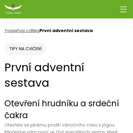
Yogashop.cz
Blog
První adventní sestava
TIPY NA CVIČENÍ
První adventní
sestava
Otevření hrudníku a srdeční
čakra
Otevřete se plnému prožití vánočního času s jógou.
Přinášíme vám první ze čtyř speciálních sestav, které