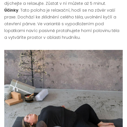
dýchejte a relaxujte. Zůstat v ní můžete až 5 minut.
Účinky
: Tato poloha je relaxační, hodí se na závěr vaší
praxe. Dochází ke zklidnění celého těla, uvolnění kyčlí a
otevření pánve. Ve variantě s vypodložením pod
lopatkami navíc pasivně protahujete horní polovinu těla
a vytváříte prostor v oblasti hrudníku.