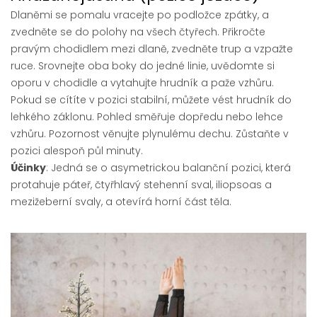
Dlaněmi se pomalu vracejte po podložce zpátky, a
zvedněte se do polohy na všech čtyřech. Přikročte
pravým chodidlem mezi dlaně, zvedněte trup a vzpažte
ruce. Srovnejte oba boky do jedné linie, uvědomte si
oporu v chodidle a vytahujte hrudník a paže vzhůru.
Pokud se cítíte v pozici stabilní, můžete vést hrudník do
lehkého záklonu. Pohled směřuje dopředu nebo lehce
vzhůru. Pozornost věnujte plynulému dechu. Zůstaňte v
pozici alespoň půl minuty.
Účinky
: Jedná se o asymetrickou balanční pozici, která
protahuje páteř, čtyřhlavý stehenní sval, iliopsoas a
mezižeberní svaly, a otevírá horní část těla.