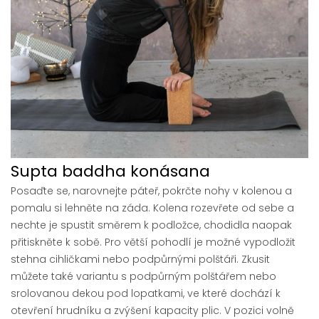
Supta baddha konásana
Posaďte se, narovnejte páteř, pokrčte nohy v kolenou a
pomalu si lehněte na záda. Kolena rozevřete od sebe a
nechte je spustit směrem k podložce, chodidla naopak
přitiskněte k sobě. Pro větší pohodlí je možné vypodložit
stehna cihličkami nebo podpůrnými polštáři. Zkusit
můžete také variantu s podpůrným polštářem nebo
srolovanou dekou pod lopatkami, ve které dochází k
otevření hrudníku a zvýšení kapacity plic. V pozici volně