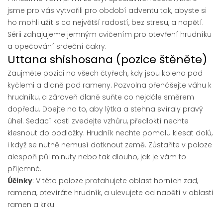
jsme pro vás vytvořili pro období adventu tak, abyste si
ho mohli užít s co největší radostí, bez stresu, a napětí.
Sérii zahajujeme jemným cvičením pro otevření hrudníku
a opečování srdeční čakry.
Uttana shishosana (pozice štěněte)
Zaujměte pozici na všech čtyřech, kdy jsou kolena pod
kyčlemi a dlaně pod rameny. Pozvolna přenášejte váhu k
hrudníku, a zároveň dlaně suňte co nejdále směrem
dopředu. Dbejte na to, aby lýtka a stehna svíraly pravý
úhel. Sedací kosti zvedejte vzhůru, předloktí nechte
klesnout do podložky. Hrudník nechte pomalu klesat dolů,
i když se nutně nemusí dotknout země. Zůstaňte v poloze
alespoň půl minuty nebo tak dlouho, jak je vám to
příjemné.
Účinky
: V této poloze protahujete oblast horních zad,
ramena, otevíráte hrudník, a ulevujete od napětí v oblasti
ramen a krku.