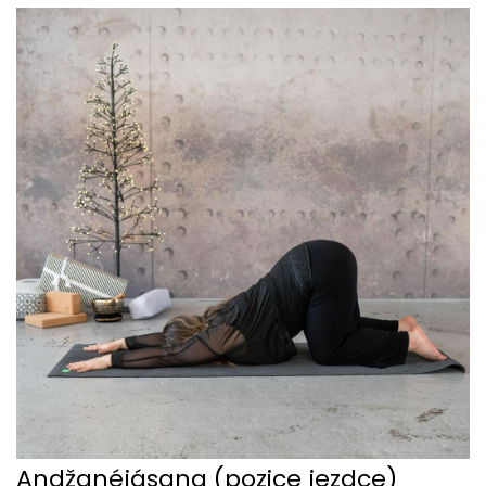
Andžanéjásana (pozice jezdce)