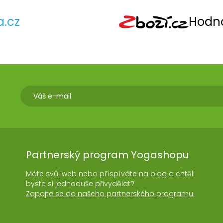
a.cz
Hodno
Partnerský program Yogashopu
Máte svůj web nebo příspíváte na blog a chtěli
byste si jednoduše přivydělat?
Zapojte se do našeho partnerského programu.