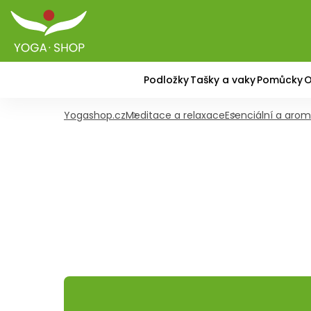
Podložky
Tašky a vaky
Pomůcky
O
Yogashop.cz
Meditace a relaxace
Esenciální a arom