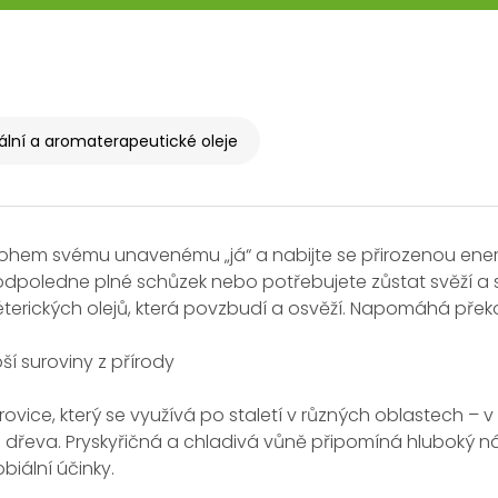
ální a aromaterapeutické oleje
ohem svému unavenému „já“ a nabijte se přirozenou energ
dpoledne plné schůzek nebo potřebujete zůstat svěží a 
éterických olejů, která povzbudí a osvěží. Napomáhá překo
pší suroviny z přírody
orovice, který se využívá po staletí v různých oblastech – v
dřeva. Pryskyřičná a chladivá vůně připomíná hluboký ná
obiální účinky.