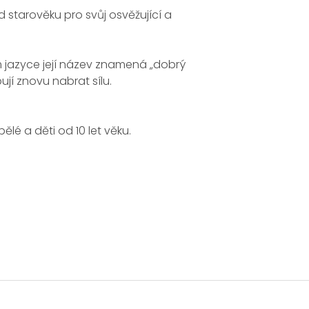
 starověku pro svůj osvěžující a
ím jazyce její název znamená „dobrý
ují znovu nabrat sílu.
ělé a děti od 10 let věku.