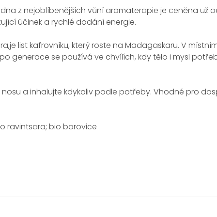
jedna z nejoblíbenějších vůní aromaterapie je ceněna už od
jící účinek a rychlé dodání energie.
ra,je list kafrovníku, který roste na Madagaskaru. V místn
už po generace se používá ve chvílích, kdy tělo i mysl potřeb
 k nosu a inhalujte kdykoliv podle potřeby. Vhodné pro dosp
bio ravintsara; bio borovice