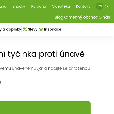
kupu
Značky
Poradna
Videotéka
Kontakt
CS
SK
Blog
Kamenný obchod
O nás
y a doplňky
Slevy
Inspirace
ní tyčinka proti únavě
vému unavenému „já“ a nabijte se přirozenou
u