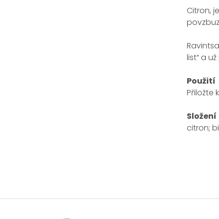
Citron, 
povzbuzu
Ravintsa
list“ a 
Použití
Přiložte
Složení
citron; 