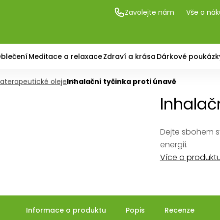
Zavolejte nám
Vše o ná
blečení
Meditace a relaxace
Zdraví a krása
Dárkové poukázk
aterapeutické oleje
Inhalační tyčinka proti únavě
Inhalač
Dejte sbohem s
energií.
Více o produkt
Informace o produktu
Popis
Recenze