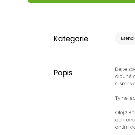
Kategorie
Esenci
Dejte sb
Popis
dlouhé o
si směs 
Ty nejle
Olej z B
ochranu 
antimikr