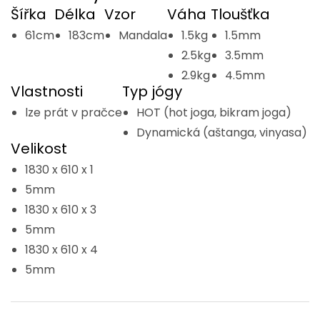
Šířka
Délka
Vzor
Váha
Tloušťka
61cm
183cm
Mandala
1.5kg
1.5mm
2.5kg
3.5mm
2.9kg
4.5mm
Vlastnosti
Typ jógy
lze prát v pračce
HOT (hot joga, bikram joga)
Dynamická (aštanga, vinyasa)
Velikost
1830 x 610 x 1
5mm
1830 x 610 x 3
5mm
1830 x 610 x 4
5mm