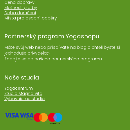
Cena dopravy
Možnosti platby
Doba doručení
Místa pro osobní odběry
Partnerský program Yogashopu
Máte svůj web nebo příspíváte na blog a chtěli byste si
jednoduše přivydělat?
Zapojte se do našeho partnerského programu.
Naše studia
Yogacentrum
Studio Magna Vita
Vybavujeme studia