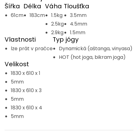
Šířka
Délka
Váha
Tloušťka
61cm
183cm
1.5kg
3.5mm
2.5kg
4.5mm
2.9kg
1.5mm
Vlastnosti
Typ jógy
lze prát v pračce
Dynamická (aštanga, vinyasa)
HOT (hot joga, bikram joga)
Velikost
1830 x 610 x 1
5mm
1830 x 610 x 3
5mm
1830 x 610 x 4
5mm