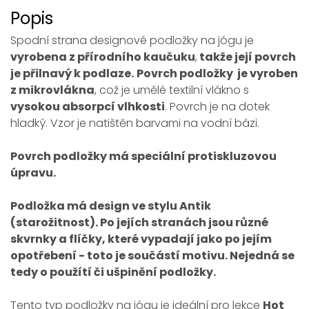
Popis
Spodní strana designové podložky na jógu je
vyrobena z přírodního kaučuku
,
takže její povrch
je přilnavý k podlaze.
Povrch podložky je vyroben
z mikrovlákna
, což je umělé textilní vlákno s
vysokou absorpcí vlhkosti
. Povrch je na dotek
hladký. Vzor je natištěn barvami na vodní bázi.
Povrch podložky má speciální protiskluzovou
úpravu.
Podložka má design ve stylu Antik
(starožitnost). Po jejích stranách jsou různé
skvrnky a flíčky, které vypadají jako po jejím
opotřebení - toto je součástí motivu. Nejedná se
tedy o použítí či ušpinění podložky.
Tento typ podložky na jógu je ideální pro lekce
Hot