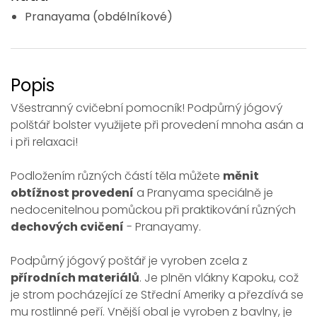
Pranayama (obdélníkové)
Popis
Všestranný cvičební pomocník! Podpůrný jógový
polštář bolster využijete při provedení mnoha asán a
i při relaxaci!
Podložením různých částí těla můžete
měnit
obtížnost provedení
a Pranyama speciálně je
nedocenitelnou pomůckou při praktikování různých
dechových cvičení
- Pranayamy.
Podpůrný jógový poštář je vyroben zcela z
přírodních materiálů
. Je plněn vlákny Kapoku, což
je strom pocházející ze Střední Ameriky a přezdívá se
mu rostlinné peří. Vnější obal je vyroben z bavlny, je