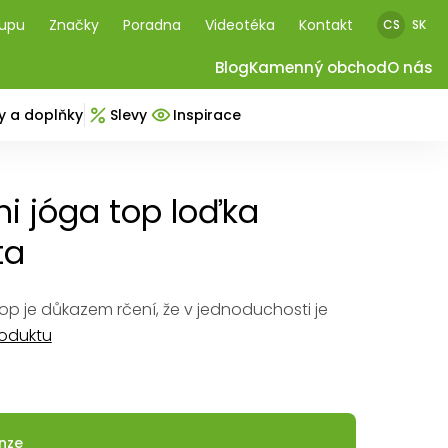
kupu
Značky
Poradna
Videotéka
Kontakt
CS
SK
Blog
Kamenný obchod
O nás
y a doplňky
Slevy
Inspirace
 jóga top loďka
ta
p je důkazem rčení, že v jednoduchosti je
roduktu
nze