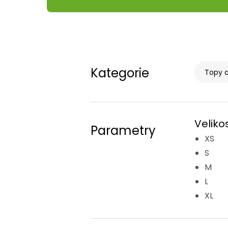
Kategorie
Topy a
Velikos
Parametry
XS
S
M
L
XL