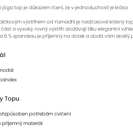
jóga top je důkazem rčení, že v jednoduchosti je krása.
lodičkovým výstřihem od Yamadhi je nadčasově krásný top 
část a vysoký, rovný výstřih dodávají tílku elegantní vzhle
 6 % spandexu je příjemný na dotek a dodá vám skvělý po
ál
modal
spandex
y Topu
 přizpůsoben potřebám cvičení
e příjemný materiál