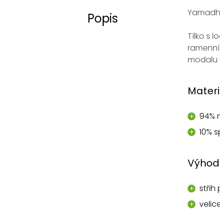
Yamadhi 
Popis
Tílko s 
ramenní 
modalu a
Materi
94% 
10% 
Výhod
střih
velic