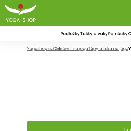
Podložky
Tašky a vaky
Pomůcky
O
Yogashop.cz
Oblečení na jogu
Topy a trika na jógu
Y
In