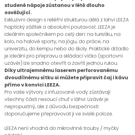
studené nápoje zůstanou v létě dlouho
osvěžující.
Exkluzivní design s reliéfní strukturou dělá z lahví LEEZA
haptický zážitek a absolutní poutavost. LEEZA je
ideálním společníkem po celý den: na turistiku, na
kolo, na halové sporty, na jógu, do práce, na
univerzitu, do kempu nebo do školy. Praktické držadlo
je ideální pro přepravu a skládací víčko (sportovní
uzávěr) lze snadno otevřít a zavřít jednou rukou.
Díky ultrajemnému laserem perforovanému
dvoudílnému sítku si můžete připravit čaj i kávu
přímo v konvici LEEZA.
Pro vaše výtvory z infuzované vody zůstávají
všechny části nesoucí chuť v láhvi. Uzávěr je
nepropustný, ale z důvodu bezpečnosti
doporučujeme přepravovat ji ve svislé poloze.
LEEZA není vhodná do mikrovlnné trouby / myčky