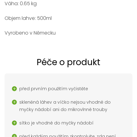
Váha: 0.65 kg
Objem lahve: 500ml
Vyrobeno v Německu
Péče o produkt
před prvním použitím vyčistěte
skleněná láhev a víčko nejsou vhodné do
myčky nádobí ani do mikrovlnné trouby
sítko je vhodné do myčky nádobí
před každým použitím zkontrolujte, zda není