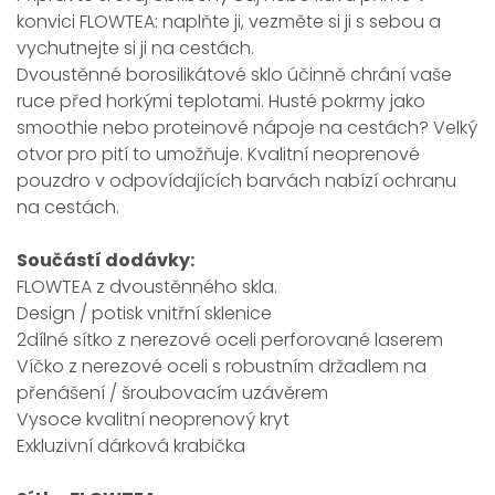
konvici FLOWTEA: naplňte ji, vezměte si ji s sebou a
vychutnejte si ji na cestách.
Dvoustěnné borosilikátové sklo účinně chrání vaše
ruce před horkými teplotami. Husté pokrmy jako
smoothie nebo proteinové nápoje na cestách? Velký
otvor pro pití to umožňuje. Kvalitní neoprenové
pouzdro v odpovídajících barvách nabízí ochranu
na cestách.
Součástí dodávky:
FLOWTEA z dvoustěnného skla.
Design / potisk vnitřní sklenice
2dílné sítko z nerezové oceli perforované laserem
Víčko z nerezové oceli s robustním držadlem na
přenášení / šroubovacím uzávěrem
Vysoce kvalitní neoprenový kryt
Exkluzivní dárková krabička