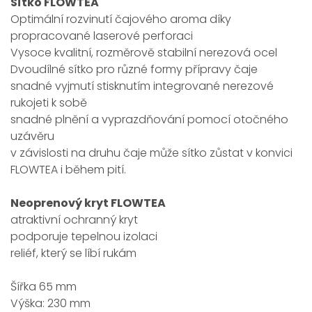
Sítko FLOWTEA
Optimální rozvinutí čajového aroma díky
propracované laserové perforaci
Vysoce kvalitní, rozměrově stabilní nerezová ocel
Dvoudílné sítko pro různé formy přípravy čaje
snadné vyjmutí stisknutím integrované nerezové
rukojeti k sobě
snadné plnění a vyprazdňování pomocí otočného
uzávěru
v závislosti na druhu čaje může sítko zůstat v konvici
FLOWTEA i během pití.
Neoprenový kryt FLOWTEA
atraktivní ochranný kryt
podporuje tepelnou izolaci
reliéf, který se líbí rukám
Šířka 65 mm
Výška: 230 mm