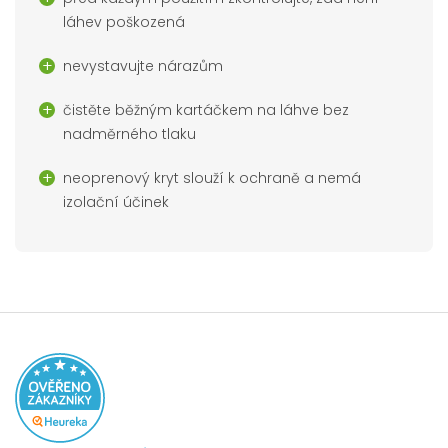
láhev poškozená
nevystavujte nárazům
čistěte běžným kartáčkem na láhve bez
nadměrného tlaku
neoprenový kryt slouží k ochraně a nemá
izolační účinek